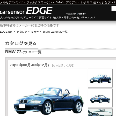
メルセデスベンツ
・
フォルクスワーゲン
・
BMW
・
アウディ
・
レクサス
他エッジなプレミ
大人のためのプレミアカーライフ実現サイト 輸入車・外車のカーセンサーエッジ
新車時価格はメーカー発表当時の価格です
EDGE.net
>
カタログ
>
ＢＭＷ
>
ＢＭＷ Z3
のFMC一覧
BMW Z3
のFMC一覧
Z3(96年08月-03年12月)
[もっと詳しく見る]