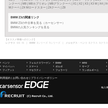
ンクーペ
|
M8
|
M8カブリオレ
|
M8グランクーペ
|
X1
|
X2
|
X3
|
X3 M
|
X4
|
X
Mクーペ
|
Z4 Mロードスター
|
Z4クーペ
|
Z8
BMW Z3の関連リンク
BMW Z3の中古車を見る（カーセンサー）
BMWの人気ランキングを見る
【オススメ車種へのリンク】
レクサス
GS
IS
｜ BMW
3シリーズ
5シリーズ
｜ メルセデス・ベンツ
Eクラス
Sクラス
ベンツ
フォルクスワーゲン
BMW
MINI
マイバッハ
スマート
ボルボ
サーブ
フィアット
マセラティ
フェラーリ
ランボルギーニ
利用規約
|
お問い合わせ
|
プライバシーポリシー
輸入