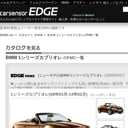
メルセデスベンツ
・
フォルクスワーゲン
・
BMW
・
アウディ
・
レクサス
他エッジなプレミ
大人のためのプレミアカーライフ実現サイト 輸入車・外車のカーセンサーエッジ
新車時価格はメーカー発表当時の価格です
EDGE.net
>
カタログ
>
ＢＭＷ
>
ＢＭＷ 1シリーズカブリオレ
のFMC一覧
BMW 1シリーズカブリオレ
のFMC一覧
[ニューモデル]BMW 1シリーズカブリオレ
(2008/05/07)
■しっかり感のあるボディでソフトトップでも高い静粛性(Tester／西川淳
は22秒で開閉 日本市場におけるBMWの躍進は、...
続きを読む
1シリーズカブリオレ(08年03月-14年02月)
[もっと詳しく見る]