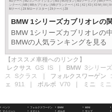
M2クーペ
|
M2コンペティション
|
M3
|
M3セダン
|
M3ツーリング
|
M4クーペ
ンクーペ
|
M8
|
M8カブリオレ
|
M8グランクーペ
|
X1
|
X2
|
X3
|
X3 M
|
X4
|
X
Mクーペ
|
Z4 Mロードスター
|
Z4クーペ
|
Z8
BMW 1シリーズカブリオレの
BMW 1シリーズカブリオレの
BMWの人気ランキングを見る
【オススメ車種へのリンク】
レクサス
GS
IS
｜ BMW
3シリー
ス
Sクラス
｜ フォルクスワーゲン
ェ
911
｜ ボルボ
V70
｜ ミニ
ミニ
ベンツ
フォルクスワーゲン
BMW
MINI
マイバッハ
スマート
ボルボ
サーブ