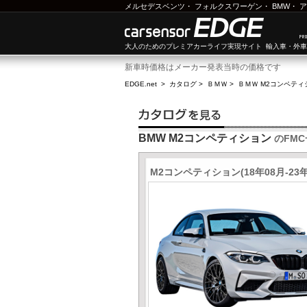
メルセデスベンツ
・
フォルクスワーゲン
・
BMW
・
ア
大人のためのプレミアカーライフ実現サイト 輸入車・外
新車時価格はメーカー発表当時の価格です
EDGE.net
>
カタログ
>
ＢＭＷ
>
ＢＭＷ M2コンペティ
BMW M2コンペティション
のFMC
M2コンペティション(18年08月-23年