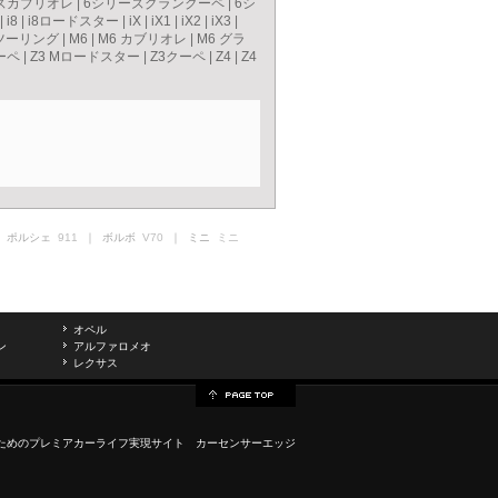
ズカブリオレ
|
6シリーズグランクーペ
|
6シ
|
i8
|
i8ロードスター
|
iX
|
iX1
|
iX2
|
iX3
|
ツーリング
|
M6
|
M6 カブリオレ
|
M6 グラ
ーペ
|
Z3 Mロードスター
|
Z3クーペ
|
Z4
|
Z4
 ポルシェ
911
｜ ボルボ
V70
｜ ミニ
ミニ
オペル
ン
アルファロメオ
レクサス
ためのプレミアカーライフ実現サイト カーセンサーエッジ