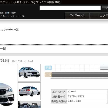
ウディ
・
レクサス
他エッジなプレミア車情報満載！
プ
Car Search
カタ
車のカーセンサーエッジ
ション
のFMC一覧
一覧
01月)
[もっと詳しく見る]
クーペ
2979～2979
410～410