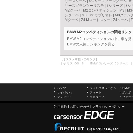
リーズクーペ
|
4シリーズグランクーペ
|
5
リーズグランツーリスモ
|
7シリーズ
|
8シ
M2クーペ
|
M2コンペティション
|
M3
|
M
ンクーペ
|
M8
|
M8カブリオレ
|
M8グラン
Mクーペ
|
Z4 Mロードスター
|
Z4クーペ
|
Z
BMW M2コンペティションの関連リンク
BMW M2コンペティションの中古車を
BMWの人気ランキングを見る
【オススメ車種へのリンク】
レクサス
GS
IS
｜ BMW
3シリーズ
5シリーズ
｜
ベンツ
フォルクスワーゲン
BMW
マイバッハ
スマート
ボルボ
フィアット
マセラティ
フェラ
利用規約
|
お問い合わせ
|
プライバシーポリシー