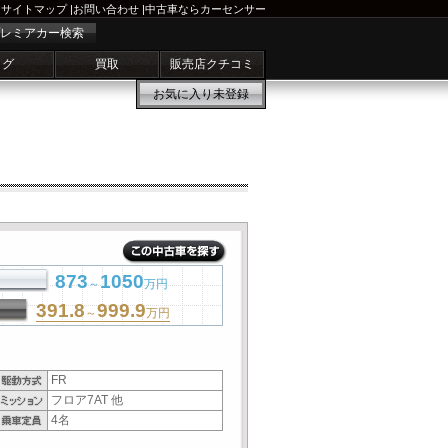
サイトマップ
|
お問い合わせ
|
中古車ならカーセンサー
レミアカー検索
ログ
買取
販売店クチコミ
お気に入り
未登録
873
1050
～
万円
391.8
999.9
～
万円
FR
フロア7AT 他
4名