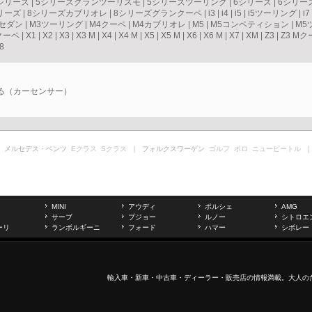
シリーズ
|
5シリーズグランツーリスモ
|
5シリーズツーリング
|
6シリーズ
|
6シリー
リーズ
|
8シリーズカブリオレ
|
8シリーズグランクーペ
|
i3
|
i4
|
i5
|
i5ツーリング
|
i7
3セダン
|
M3ツーリング
|
M4クーペ
|
M4カブリオレ
|
M5
|
M5コンペティション
|
M5
クーペ
|
X1
|
X2
|
X3
|
X3 M
|
X4
|
X4 M
|
X5
|
X5 M
|
X6
|
X6 M
|
X7
|
XM
|
Z3
|
Z3 Mク
8
見る（カーセンサー）
 メルセデス・ベンツ
Eクラス
Sクラス
｜ フォルクスワーゲン
ゴルフ
ポロ
ニュービートル
｜
MINI
アウディ
ポルシェ
AMG
サーブ
プジョー
ルノー
シトロエ
ーリ
ランボルギーニ
フォード
ハマー
シボレー
輸入車
・新車・
中古車
・ディーラー・販売店の情報満載。大人の