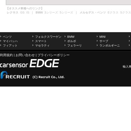
【オススメ車種へのリンク】
レクサス
GS
IS
｜ BMW
3シリーズ
5シリーズ
｜ メルセデス・ベンツ
Eクラス
Sクラス
ベンツ
フォルクスワーゲン
BMW
MINI
マイバッハ
スマート
ボルボ
サーブ
フィアット
マセラティ
フェラーリ
ランボルギーニ
利用規約
|
お問い合わせ
|
プライバシーポリシー
輸入