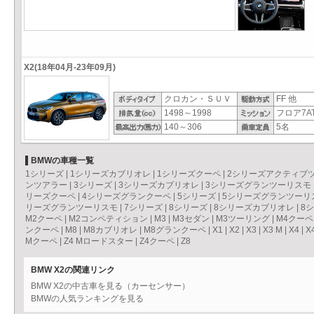
X2(18年04月-23年09月)
クロカン・ＳＵＶ
FF 他
1498～1998
フロア7AT
140～306
5名
BMWの車種一覧
1シリーズ
|
1シリーズカブリオレ
|
1シリーズクーペ
|
2シリーズアクティブ
ンツアラー
|
3シリーズ
|
3シリーズカブリオレ
|
3シリーズグランツーリスモ
リーズクーペ
|
4シリーズグランクーペ
|
5シリーズ
|
5シリーズグランツーリ
リーズグランツーリスモ
|
7シリーズ
|
8シリーズ
|
8シリーズカブリオレ
|
8
M2クーペ
|
M2コンペティション
|
M3
|
M3セダン
|
M3ツーリング
|
M4クーペ
ンクーペ
|
M8
|
M8カブリオレ
|
M8グランクーペ
|
X1
|
X2
|
X3
|
X3 M
|
X4
|
X
Mクーペ
|
Z4 Mロードスター
|
Z4クーペ
|
Z8
BMW X2の関連リンク
BMW X2の中古車を見る（カーセンサー）
BMWの人気ランキングを見る