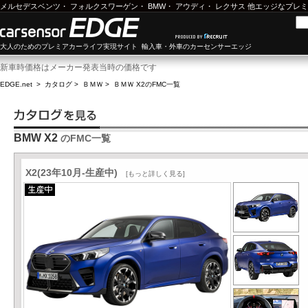
メルセデスベンツ
・
フォルクスワーゲン
・
BMW
・
アウディ
・
レクサス
他エッジなプレミ
大人のためのプレミアカーライフ実現サイト 輸入車・外車のカーセンサーエッジ
新車時価格はメーカー発表当時の価格です
EDGE.net
>
カタログ
>
ＢＭＷ
>
ＢＭＷ X2
のFMC一覧
BMW X2
のFMC一覧
X2(23年10月-生産中)
[もっと詳しく見る]