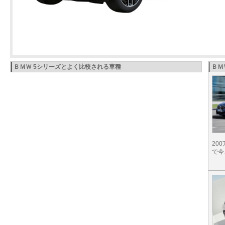
ＢＭＷ 5シリーズとよく比較される車種
ＢＭ
20
で今