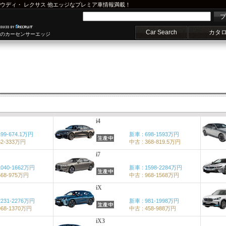
ウディ
・
レクサス
他エッジなプレミア車情報満載！
プ
Car Search
カタ
車のカーセンサーエッジ
i4
499-674.1万円
新車 : 698-1593万円
52-333万円
中古 : 368-819.5万円
i7
1040-1662万円
新車 : 1598-2284万円
568-975万円
中古 : 968-1568万円
iX
2231-2276万円
新車 : 981-1998万円
968-1370万円
中古 : 458-988万円
iX3