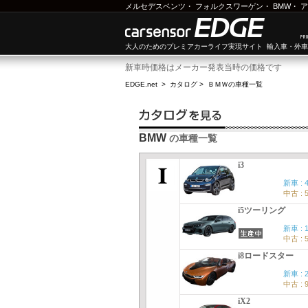
メルセデスベンツ
・
フォルクスワーゲン
・
BMW
・
ア
大人のためのプレミアカーライフ実現サイト 輸入車・外
新車時価格はメーカー発表当時の価格です
EDGE.net
>
カタログ
>
ＢＭＷ
の車種一覧
BMW
の車種一覧
i3
新車 : 
中古 : 
i5ツーリング
新車 : 
中古 : 
i8ロードスター
新車 : 
中古 : 
iX2