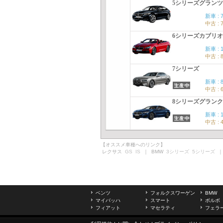
5シリーズグラン
新車 : 
中古 : 
6シリーズカブリ
新車 : 
中古 : 
7シリーズ
新車 : 
中古 : 
8シリーズグラン
新車 : 
中古 : 
【オススメ車種へのリンク】
レクサス
GS
IS
｜ BMW
3シリーズ
5シリーズ
｜
ベンツ
フォルクスワーゲン
BMW
マイバッハ
スマート
ボルボ
フィアット
マセラティ
フェラ