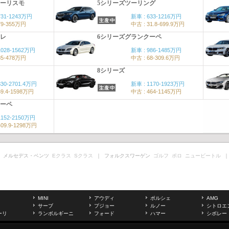
ツーリスモ
5シリーズツーリング
731-1243万円
新車 : 633-1216万円
79-355万円
中古 : 31.8-699.9万円
オレ
6シリーズグランクーペ
1028-1562万円
新車 : 986-1485万円
85-478万円
中古 : 68-309.6万円
8シリーズ
830-2701.4万円
新車 : 1170-1923万円
69.4-1598万円
中古 : 464-1145万円
クーペ
1152-2150万円
409.9-1298万円
 メルセデス・ベンツ
Eクラス
Sクラス
｜ フォルクスワーゲン
ゴルフ
ポロ
ニュービートル
｜
MINI
アウディ
ポルシェ
AMG
サーブ
プジョー
ルノー
シトロエ
ーリ
ランボルギーニ
フォード
ハマー
シボレー