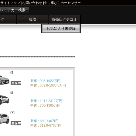
サイトマップ
|
お問い合わせ
|
中古車ならカーセンサー
レミアカー検索
ログ
買取
販売店クチコミ
お気に入り
未登録
i5
新車 : 998-1622万円
中古 : 559.8-1083.5万円
i8
新車 : 1917-2312万円
中古 : 730-1365万円
iX1
新車 : 650-746万円
中古 : 319.9-578万円