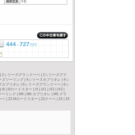
4名
444
727
～
万円
円
|
2シリーズグランクーペ
|
2シリーズグラ
ーズツーリング
|
4シリーズカブリオレ
|
4シ
ズカブリオレ
|
6シリーズグランクーペ
|
6シ
|
i8
|
i8ロードスター
|
iX
|
iX1
|
iX2
|
iX3
|
ツーリング
|
M6
|
M6 カブリオレ
|
M6 グラ
ーペ
|
Z3 Mロードスター
|
Z3クーペ
|
Z4
|
Z4