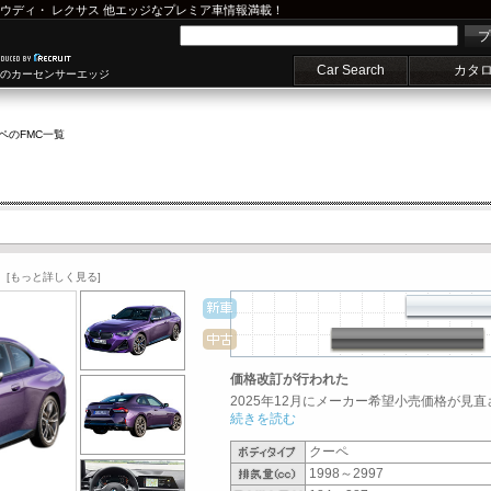
ウディ
・
レクサス
他エッジなプレミア車情報満載！
プ
Car Search
カタ
車のカーセンサーエッジ
ペ
のFMC一覧
[もっと詳しく見る]
価格改訂が行われた
2025年12月にメーカー希望小売価格が見直
続きを読む
クーペ
1998～2997