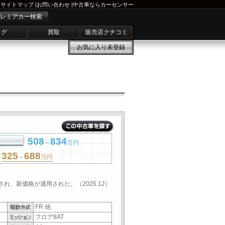
サイトマップ
|
お問い合わせ
|
中古車ならカーセンサー
レミアカー検索
ログ
買取
販売店クチコミ
お気に入り
未登録
508
834
～
万円
325
688
～
万円
され、新価格が適用された。（2025.12）
FR 他
フロア8AT