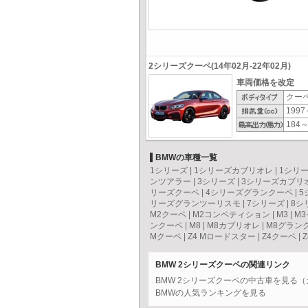
2シリーズクーペ(14年02月-22年02月)
車両価格を改定
クー
1997
184～
BMWの車種一覧
1シリーズ
|
1シリーズカブリオレ
|
1シリ
ンツアラー
|
3シリーズ
|
3シリーズカブリ
リーズクーペ
|
4シリーズグランクーペ
|
5
リーズグランツーリスモ
|
7シリーズ
|
8シ
M2クーペ
|
M2コンペティション
|
M3
|
M
ンクーペ
|
M8
|
M8カブリオレ
|
M8グラン
Mクーペ
|
Z4 Mロードスター
|
Z4クーペ
|
Z
BMW 2シリーズクーペの関連リンク
BMW 2シリーズクーペの中古車を見る
BMWの人気ランキングを見る