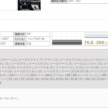
184～387
ペ
FR
～2997
フロア8AT 他
76.8
398
～
万
340
4名
ーズクーペ
|
2シリーズアクティブツアラー
|
2シリーズカブリオレ
|
2シリーズクーペ
オレ
|
3シリーズグランツーリスモ
|
3シリーズクーペ
|
3シリーズコンパクト
|
3シリ
シリーズ
|
5シリーズグランツーリスモ
|
5シリーズツーリング
|
6シリーズ
|
6シリー
リーズ
|
8シリーズカブリオレ
|
8シリーズグランクーペ
|
i3
|
i4
|
i5
|
i5ツーリング
|
i7
3セダン
|
M3ツーリング
|
M4クーペ
|
M4カブリオレ
|
M5
|
M5コンペティション
|
M5
クーペ
|
X1
|
X2
|
X3
|
X3 M
|
X4
|
X4 M
|
X5
|
X5 M
|
X6
|
X6 M
|
X7
|
XM
|
Z3
|
Z3 Mク
8
（カーセンサー）