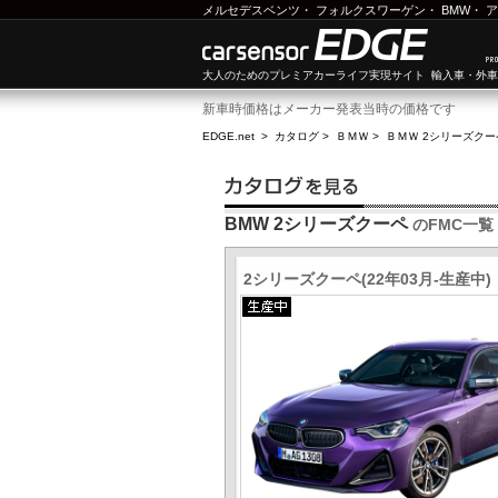
メルセデスベンツ
・
フォルクスワーゲン
・
BMW
・
ア
大人のためのプレミアカーライフ実現サイト 輸入車・外
新車時価格はメーカー発表当時の価格です
EDGE.net
>
カタログ
>
ＢＭＷ
>
ＢＭＷ 2シリーズクー
BMW 2シリーズクーペ
のFMC一覧
2シリーズクーペ(22年03月-生産中)