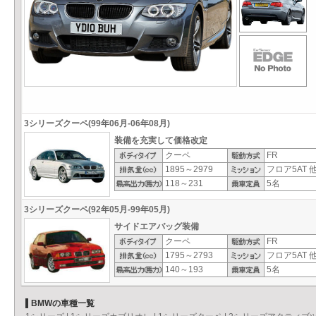
3シリーズクーペ(99年06月-06年08月)
装備を充実して価格改定
クーペ
FR
1895～2979
フロア5AT 
118～231
5名
3シリーズクーペ(92年05月-99年05月)
サイドエアバッグ装備
クーペ
FR
1795～2793
フロア5AT 
140～193
5名
BMWの車種一覧