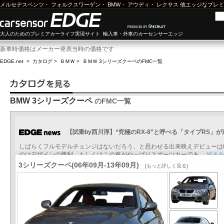
メルセデスベンツ
・
フォルクスワーゲン
・
BMW
・
アウディ
・
レクサス
他エッジなプレミ
大人のためのプレミアカーライフ実現サイト 輸入車・外車のカーセンサーエッジ
新車時価格はメーカー発表当時の価格です
EDGE.net
>
カタログ
>
ＢＭＷ
>
ＢＭＷ 3シリーズクーペ
のFMC一覧
BMW 3シリーズクーペ
のFMC一覧
【試乗by西川淳】“究極のRX-8”と呼べる「タイプRS」
しばらくフルモデルチェンジはないだろう、と思わせる出来映えデビューは0
のはデザインの勝利、もしくはこの車がやっぱりスポーツカーであ...
続き
3シリーズクーペ(06年09月-13年09月)
[もっと詳しく見る]