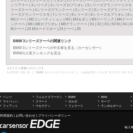
1シリーズ
|
1シリーズカブリオレ
|
1シリーズクーペ
|
2シリーズアクティブ
ンツアラー
|
3シリーズ
|
3シリーズカブリオレ
|
3シリーズグランツーリスモ
リーズクーペ
|
4シリーズグランクーペ
|
5シリーズ
|
5シリーズグランツーリ
リーズグランツーリスモ
|
7シリーズ
|
8シリーズ
|
8シリーズカブリオレ
|
8
M2クーペ
|
M2コンペティション
|
M3
|
M3セダン
|
M3ツーリング
|
M4クーペ
ンクーペ
|
M8
|
M8カブリオレ
|
M8グランクーペ
|
X1
|
X2
|
X3
|
X3 M
|
X4
|
X
Mクーペ
|
Z4 Mロードスター
|
Z4クーペ
|
Z8
BMW 3シリーズクーペの関連リンク
BMW 3シリーズクーペの中古車を見る（カーセンサー）
BMWの人気ランキングを見る
【オススメ車種へのリンク】
レクサス
GS
IS
｜ BMW
3シリーズ
5シリーズ
｜ メルセデス・ベンツ
Eクラス
Sクラス
ベンツ
フォルクスワーゲン
BMW
MINI
マイバッハ
スマート
ボルボ
サーブ
フィアット
マセラティ
フェラーリ
ランボルギーニ
利用規約
|
お問い合わせ
|
プライバシーポリシー
輸入