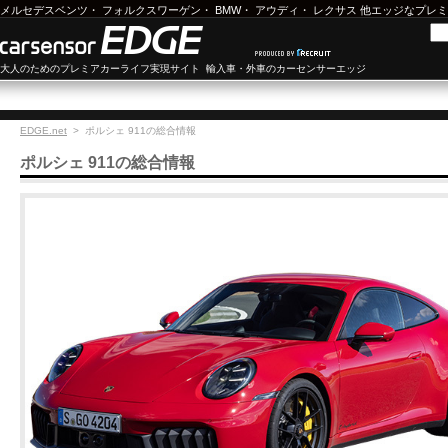
メルセデスベンツ
・
フォルクスワーゲン
・
BMW
・
アウディ
・
レクサス
他エッジなプレミ
大人のためのプレミアカーライフ実現サイト 輸入車・外車のカーセンサーエッジ
EDGE.net
>
ポルシェ 911
の総合情報
ポルシェ 911の総合情報