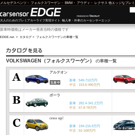
メルセデスベンツ
・
フォルクスワーゲン
・
BMW
・
アウディ
・
レクサス
他エッジなプレミ
大人のためのプレミアカーライフ実現サイト 輸入車・外車のカーセンサーエッジ
新車時価格はメーカー発表当時の価格です
EDGE.net
>
カタログ
>
フォルクスワーゲン
の車種一覧
VOLKSWAGEN（フォルクスワーゲン）
の車種一覧
アルテオン
新車 : 549-710万円
中古 : 153.6-490万円
ボーラ
新車 : 282.4-341.2万円
中古 : 67.8-78万円
cross up!
新車 : 194-216.9万円
中古 : 52-168万円