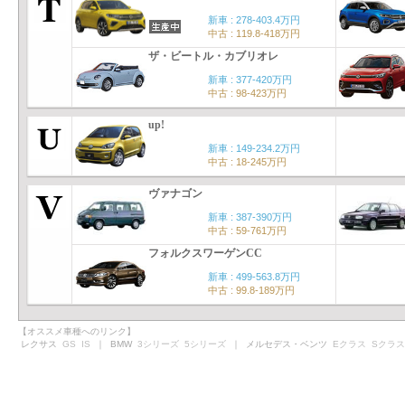
新車 : 278-403.4万円
中古 : 119.8-418万円
ザ・ビートル・カブリオレ
新車 : 377-420万円
中古 : 98-423万円
up!
新車 : 149-234.2万円
中古 : 18-245万円
ヴァナゴン
新車 : 387-390万円
中古 : 59-761万円
フォルクスワーゲンCC
新車 : 499-563.8万円
中古 : 99.8-189万円
【オススメ車種へのリンク】
レクサス
GS
IS
｜ BMW
3シリーズ
5シリーズ
｜ メルセデス・ベンツ
Eクラス
Sクラス