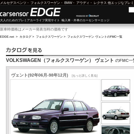
メルセデスベンツ
・
フォルクスワーゲン
・
BMW
・
アウディ
・
レクサス
他エッジなプレミ
大人のためのプレミアカーライフ実現サイト 輸入車・外車のカーセンサーエッジ
新車時価格はメーカー発表当時の価格です
EDGE.net
>
カタログ
>
フォルクスワーゲン
>
フォルクスワーゲン ヴェント
のFMC一覧
VOLKSWAGEN（フォルクスワーゲン） ヴェント
のFMC一
ヴェント(92年06月-98年12月)
[もっと詳しく見る]