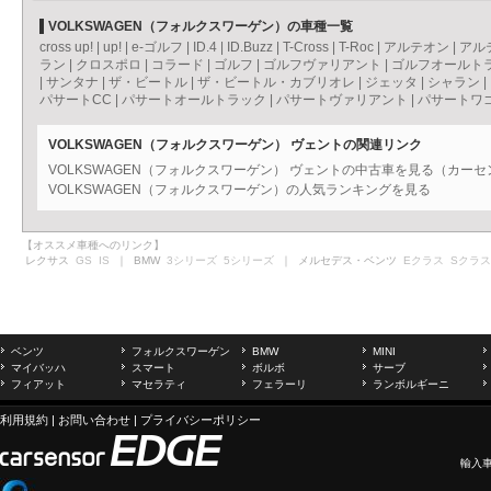
VOLKSWAGEN（フォルクスワーゲン）の車種一覧
cross up!
|
up!
|
e-ゴルフ
|
ID.4
|
ID.Buzz
|
T-Cross
|
T-Roc
|
アルテオン
|
アル
ラン
|
クロスポロ
|
コラード
|
ゴルフ
|
ゴルフヴァリアント
|
ゴルフオールト
|
サンタナ
|
ザ・ビートル
|
ザ・ビートル・カブリオレ
|
ジェッタ
|
シャラン
|
パサートCC
|
パサートオールトラック
|
パサートヴァリアント
|
パサートワ
VOLKSWAGEN（フォルクスワーゲン） ヴェントの関連リンク
VOLKSWAGEN（フォルクスワーゲン） ヴェントの中古車を見る（カー
VOLKSWAGEN（フォルクスワーゲン）の人気ランキングを見る
【オススメ車種へのリンク】
レクサス
GS
IS
｜ BMW
3シリーズ
5シリーズ
｜ メルセデス・ベンツ
Eクラス
Sクラス
ベンツ
フォルクスワーゲン
BMW
MINI
マイバッハ
スマート
ボルボ
サーブ
フィアット
マセラティ
フェラーリ
ランボルギーニ
利用規約
|
お問い合わせ
|
プライバシーポリシー
輸入