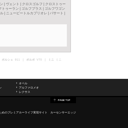
ン
|
ヴェント
|
クロスゴルフ
|
クロストゥー
フトゥーラン
|
ゴルフプラス
|
ゴルフワゴン
ル
|
ニュービートルカブリオレ
|
パサート
|
 ポルシェ
911
｜ ボルボ
V70
｜ ミニ
ミニ
オペル
ン
アルファロメオ
レクサス
ためのプレミアカーライフ実現サイト カーセンサーエッジ