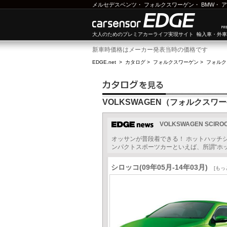
メルセデスベンツ
・
フォルクスワーゲン
・
BMW
・
ア
大人のためのプレミアカーライフ実現サイト 輸入車・外
新車時価格はメーカー発表当時の価格です
EDGE.net
>
カタログ
>
フォルクスワーゲン
>
フォルク
VOLKSWAGEN（フォルクスワ
VOLKSWAGEN SCI
オッサンが普段着できる！ ホットハッチシ
ンパクトスポーツカーといえば、所謂“ホット
シロッコ(09年05月-14年03月)
[もっ