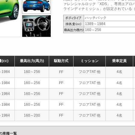
ァレンシャルロック「XDS」、専用エアロ
ラインディナミッシュ」が設定されている（20
ハッチバック
1389～1984
160～256
量
(cc)
最高出力
(馬力)
駆動方式
ミッション
乗車定員
～1984
160～256
フロア7AT 他
4名
FF
～1984
160～256
FF
フロア7AT 他
4名
～1984
160～256
FF
フロア7AT 他
4名
～1984
160～256
FF
フロア7AT 他
4名
～1984
160～200
FF
フロア7AT 他
4名
）の車種一覧