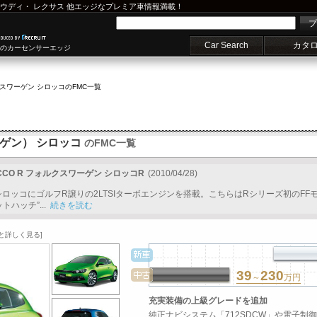
ウディ
・
レクサス
他エッジなプレミア車情報満載！
プ
Car Search
カタ
車のカーセンサーエッジ
スワーゲン シロッコ
のFMC一覧
ーゲン） シロッコ
のFMC一覧
ROCCO R フォルクスワーゲン シロッコR
(2010/04/28)
ロッコにゴルフR譲りの2LTSIターボエンジンを搭載。こちらはRシリーズ初のFFモ
ハッチ”...
続きを読む
と詳しく見る]
39
230
～
万円
充実装備の上級グレードを追加
純正ナビシステム「712SDCW」や電子制