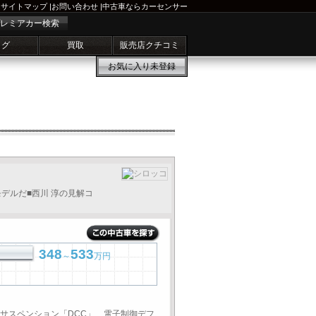
サイトマップ
|
お問い合わせ
|
中古車ならカーセンサー
レミアカー検索
ログ
買取
販売店クチコミ
お気に入り
未登録
デルだ■西川 淳の見解コ
348
533
～
万円
御サスペンション「DCC」、電子制御デフ