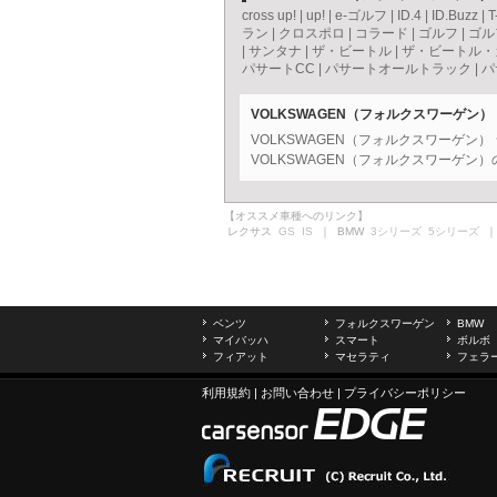
cross up!
|
up!
|
e-ゴルフ
|
ID.4
|
ID.Buzz
|
T
ラン
|
クロスポロ
|
コラード
|
ゴルフ
|
ゴル
|
サンタナ
|
ザ・ビートル
|
ザ・ビートル・
パサートCC
|
パサートオールトラック
|
パ
VOLKSWAGEN（フォルクスワーゲン
VOLKSWAGEN（フォルクスワーゲン
VOLKSWAGEN（フォルクスワーゲン
【オススメ車種へのリンク】
レクサス
GS
IS
｜ BMW
3シリーズ
5シリーズ
｜
ベンツ
フォルクスワーゲン
BMW
マイバッハ
スマート
ボルボ
フィアット
マセラティ
フェラ
利用規約
|
お問い合わせ
|
プライバシーポリシー