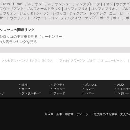
-Cross
|
T-Roc
|
アルテオン
|
アルテオンシューティングブレーク
|
イオス
|
ヴァナゴ
フヴァリアント
|
ゴルフオールトラック
|
ゴルフカブリオ
|
ゴルフカブリオレ
|
ゴル
カブリオレ
|
ジェッタ
|
シャラン
|
シロッコ
|
ティグアン
|
トゥアレグ
|
ニュービート
サートヴァリアント
|
パサートワゴン
|
フォルクスワーゲンCC
|
ボーラ
|
ポロ
|
ルポ
） シロッコの関連リンク
） シロッコの中古車を見る（カーセンサー）
）の人気ランキングを見る
 メルセデス・ベンツ
Eクラス
Sクラス
｜ フォルクスワーゲン
ゴルフ
ポロ
ニュービートル
｜
MINI
アウディ
ポルシェ
AMG
サーブ
プジョー
ルノー
シトロエ
ーリ
ランボルギーニ
フォード
ハマー
シボレー
輸入車
・新車・
中古車
・ディーラー・販売店の情報満載。大人の