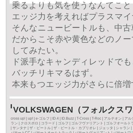
乗るよりも気を使うなんてこと
エッジ力を考えればプラスマイ
そんなニュービートルも、中古
だからこそ赤や黄色などのノー
してみたい。
ド派手なキャンディレッドでも
バッチリキマるはず。
本来もつエッジ力がさらに倍増
VOLKSWAGEN（フォルク
cross up!
|
up!
|
e-ゴルフ
|
ID.4
|
ID.Buzz
|
T-Cross
|
T-Roc
|
アルテオン
|
アル
ラン
|
クロスポロ
|
コラード
|
ゴルフ
|
ゴルフヴァリアント
|
ゴルフオールト
|
サンタナ
|
ザ・ビートル
|
ザ・ビートル・カブリオレ
|
ジェッタ
|
シャラン
|
パサートCC
|
パサートオールトラック
|
パサートヴァリアント
|
パサートワ