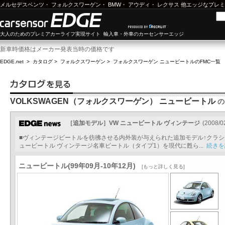
メルセデスベンツ
・
フォルクスワーゲン
・
BMW
・
アウディ
・
レクサス
他エッジなプレミ
大人のためのプレミアカーライフ実現サイト 輸入車・外車のカーセンサーエッジ
新車時価格はメーカー発表当時の価格です
EDGE.net
>
カタログ
>
フォルクスワーゲン
>
フォルクスワーゲン ニュービートル
のFMC一覧
VOLKSWAGEN（フォルクスワーゲン） ニュービートル
の
［追加モデル］VW ニュービートル ヴィンテージ
(2008/0
■ヴィンテージビートルを彷彿させる内外装が与えられた追加モデル↑クラ
ュービートル ヴィンテージ名車ビートル（タイプ1）を現代に甦ら...
続きを
ニュービートル(99年09月-10年12月)
[もっと詳しく見る]