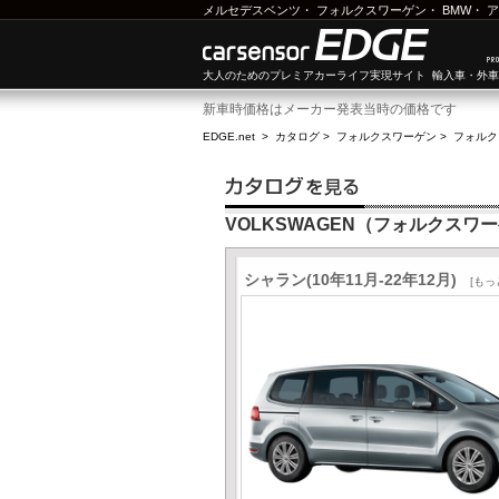
メルセデスベンツ
・
フォルクスワーゲン
・
BMW
・
ア
大人のためのプレミアカーライフ実現サイト 輸入車・外
新車時価格はメーカー発表当時の価格です
EDGE.net
>
カタログ
>
フォルクスワーゲン
>
フォルク
VOLKSWAGEN（フォルクスワ
シャラン(10年11月-22年12月)
[もっ