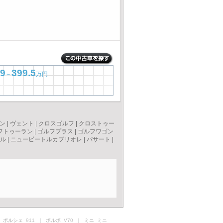
9
399.5
～
万円
ン
|
ヴェント
|
クロスゴルフ
|
クロストゥー
フトゥーラン
|
ゴルフプラス
|
ゴルフワゴン
ル
|
ニュービートルカブリオレ
|
パサート
|
 ポルシェ
911
｜ ボルボ
V70
｜ ミニ
ミニ