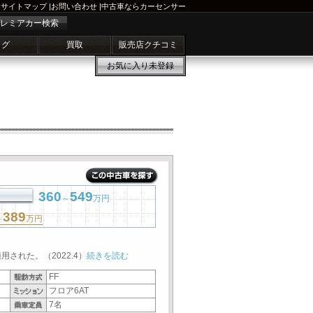
サイトマップ
|
お問い合わせ
|
中古車ならカーセンサー
レミアカー検索
ログ
買取
販売店クチコミ
お気に入り
未登録
360
549
～
万円
389
～
万円
された。（2022.4）
続きを読む
FF
フロア6AT
7名