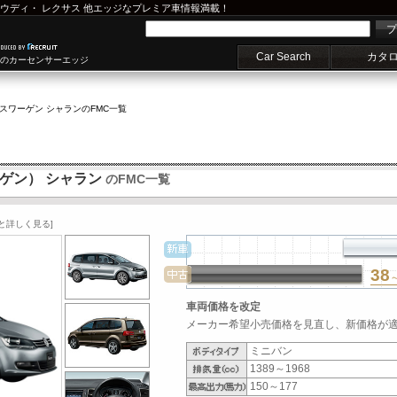
ウディ
・
レクサス
他エッジなプレミア車情報満載！
プ
Car Search
カタ
車のカーセンサーエッジ
スワーゲン シャラン
のFMC一覧
ーゲン） シャラン
のFMC一覧
と詳しく見る]
38
車両価格を改定
メーカー希望小売価格を見直し、新価格が適用
ミニバン
1389～1968
150～177