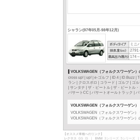
シャラン(97年05月-98年12月)
ミニ
2791
174～
VOLKSWAGEN（フォルクスワーゲン
cross up!
|
up!
|
e-ゴルフ
|
ID.4
|
ID.Buzz
|
T
ラン
|
クロスポロ
|
コラード
|
ゴルフ
|
ゴル
|
サンタナ
|
ザ・ビートル
|
ザ・ビートル・
パサートCC
|
パサートオールトラック
|
パ
VOLKSWAGEN（フォルクスワーゲン
VOLKSWAGEN（フォルクスワーゲン
VOLKSWAGEN（フォルクスワーゲン
【オススメ車種へのリンク】
レクサス
GS
IS
｜ BMW
3シリーズ
5シリーズ
｜