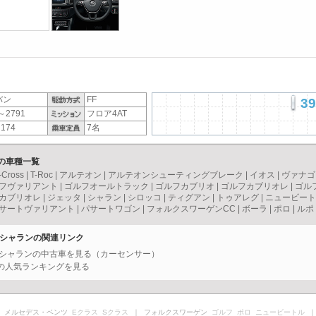
バン
FF
39
～2791
フロア4AT
174
7名
）の車種一覧
-Cross
|
T-Roc
|
アルテオン
|
アルテオンシューティングブレーク
|
イオス
|
ヴァナゴ
フヴァリアント
|
ゴルフオールトラック
|
ゴルフカブリオ
|
ゴルフカブリオレ
|
ゴル
カブリオレ
|
ジェッタ
|
シャラン
|
シロッコ
|
ティグアン
|
トゥアレグ
|
ニュービート
サートヴァリアント
|
パサートワゴン
|
フォルクスワーゲンCC
|
ボーラ
|
ポロ
|
ルポ
） シャランの関連リンク
） シャランの中古車を見る（カーセンサー）
）の人気ランキングを見る
 メルセデス・ベンツ
Eクラス
Sクラス
｜ フォルクスワーゲン
ゴルフ
ポロ
ニュービートル
｜