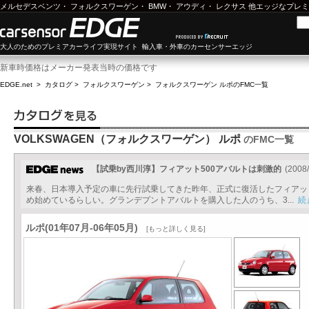
メルセデスベンツ
・
フォルクスワーゲン
・
BMW
・
アウディ
・
レクサス
他エッジなプレミ
大人のためのプレミアカーライフ実現サイト 輸入車・外車のカーセンサーエッジ
新車時価格はメーカー発表当時の価格です
EDGE.net
>
カタログ
>
フォルクスワーゲン
>
フォルクスワーゲン ルポ
のFMC一覧
VOLKSWAGEN（フォルクスワーゲン） ルポ
のFMC一覧
【試乗by西川淳】フィアット500アバルトは刺激的
(2008/
来春、日本導入予定の車に先行試乗してきた昨年、正式に復活したフィアッ
め始めているらしい。グランデプントアバルトを購入した人のうち、3...
続
ルポ(01年07月-06年05月)
[もっと詳しく見る]