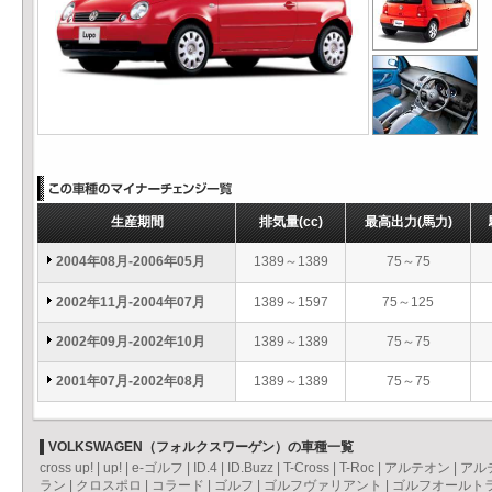
生産期間
排気量
(cc)
最高出力
(馬力)
2004年08月-2006年05月
1389～1389
75～75
2002年11月-2004年07月
1389～1597
75～125
2002年09月-2002年10月
1389～1389
75～75
2001年07月-2002年08月
1389～1389
75～75
VOLKSWAGEN（フォルクスワーゲン）の車種一覧
cross up!
|
up!
|
e-ゴルフ
|
ID.4
|
ID.Buzz
|
T-Cross
|
T-Roc
|
アルテオン
|
アル
ラン
|
クロスポロ
|
コラード
|
ゴルフ
|
ゴルフヴァリアント
|
ゴルフオールト