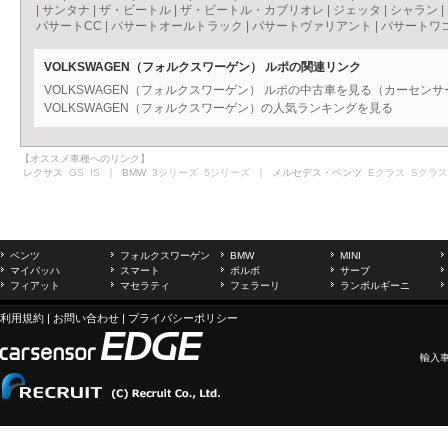
|
サンタナ
|
ザ・ビートル
|
ザ・ビートル・カブリオレ
|
ジェッタ
|
シャラン
|
パサートCC
|
パサートオールトラック
|
パサートヴァリアント
|
パサートワ
VOLKSWAGEN（フォルクスワーゲン） ルポの関連リンク
VOLKSWAGEN（フォルクスワーゲン） ルポの中古車を見る（カーセンサ
VOLKSWAGEN（フォルクスワーゲン）の人気ランキングを見る
【オススメ車種へのリンク】
レクサス
GS
IS
｜ BMW
3シリーズ
5シリーズ
｜ メルセデス・ベンツ
Eクラス
Sクラス
ベンツ
フォルクスワーゲン
BMW
MINI
マイバッハ
スマート
ボルボ
サーブ
フィアット
マセラティ
フェラーリ
ランボルギーニ
利用規約
|
お問い合わせ
|
プライバシーポリシー
輸入