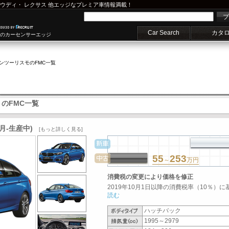
ウディ
・
レクサス
他エッジなプレミア車情報満載！
プ
Car Search
カタ
車のカーセンサーエッジ
ランツーリスモ
のFMC一覧
のFMC一覧
月-生産中)
[もっと詳しく見る]
55
253
～
万円
消費税の変更により価格を修正
2019年10月1日以降の消費税率（10％）に
読む
ハッチバック
1995～2979