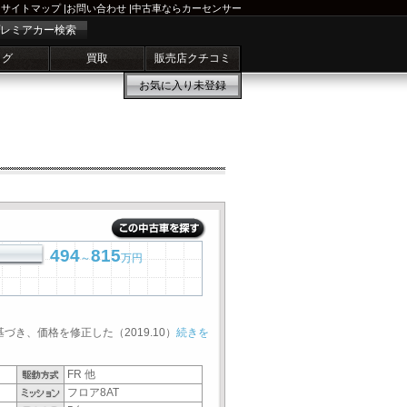
サイトマップ
|
お問い合わせ
|
中古車ならカーセンサー
レミアカー検索
ログ
買取
販売店クチコミ
お気に入り
未登録
494
815
～
万円
基づき、価格を修正した（2019.10）
続きを
FR 他
フロア8AT