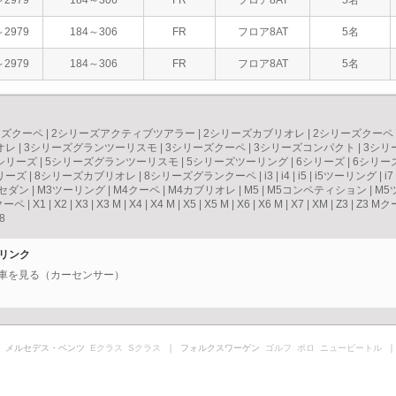
～2979
184～306
FR
フロア8AT
5名
～2979
184～306
FR
フロア8AT
5名
～2979
184～306
FR
フロア8AT
5名
ーズクーペ
|
2シリーズアクティブツアラー
|
2シリーズカブリオレ
|
2シリーズクーペ
オレ
|
3シリーズグランツーリスモ
|
3シリーズクーペ
|
3シリーズコンパクト
|
3シリ
シリーズ
|
5シリーズグランツーリスモ
|
5シリーズツーリング
|
6シリーズ
|
6シリー
リーズ
|
8シリーズカブリオレ
|
8シリーズグランクーペ
|
i3
|
i4
|
i5
|
i5ツーリング
|
i7
3セダン
|
M3ツーリング
|
M4クーペ
|
M4カブリオレ
|
M5
|
M5コンペティション
|
M5
クーペ
|
X1
|
X2
|
X3
|
X3 M
|
X4
|
X4 M
|
X5
|
X5 M
|
X6
|
X6 M
|
X7
|
XM
|
Z3
|
Z3 Mク
8
連リンク
古車を見る（カーセンサー）
 メルセデス・ベンツ
Eクラス
Sクラス
｜ フォルクスワーゲン
ゴルフ
ポロ
ニュービートル
｜