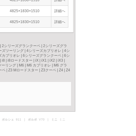
4825×1830×1510
詳細へ
4825×1830×1510
詳細へ
4825×1830×1510
詳細へ
|
2シリーズグランクーペ
|
2シリーズグラ
ーズツーリング
|
4シリーズカブリオレ
|
4シ
ズカブリオレ
|
6シリーズグランクーペ
|
6シ
|
i8
|
i8ロードスター
|
iX
|
iX1
|
iX2
|
iX3
|
ツーリング
|
M6
|
M6 カブリオレ
|
M6 グラ
ーペ
|
Z3 Mロードスター
|
Z3クーペ
|
Z4
|
Z4
 ポルシェ
911
｜ ボルボ
V70
｜ ミニ
ミニ