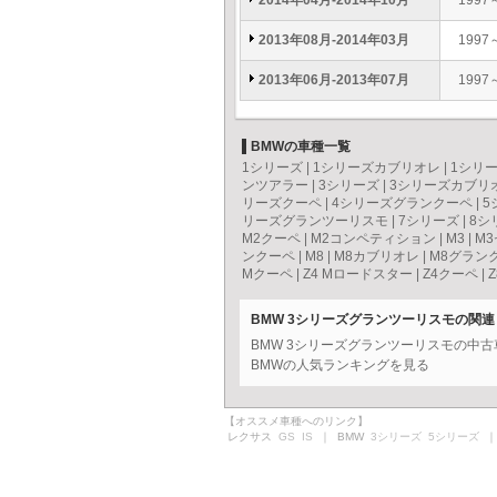
2014年04月-2014年10月
1997
2013年08月-2014年03月
1997
2013年06月-2013年07月
1997
BMWの車種一覧
1シリーズ
|
1シリーズカブリオレ
|
1シリ
ンツアラー
|
3シリーズ
|
3シリーズカブリ
リーズクーペ
|
4シリーズグランクーペ
|
5
リーズグランツーリスモ
|
7シリーズ
|
8シ
M2クーペ
|
M2コンペティション
|
M3
|
M
ンクーペ
|
M8
|
M8カブリオレ
|
M8グラン
Mクーペ
|
Z4 Mロードスター
|
Z4クーペ
|
Z
BMW 3シリーズグランツーリスモの関
BMW 3シリーズグランツーリスモの中
BMWの人気ランキングを見る
【オススメ車種へのリンク】
レクサス
GS
IS
｜ BMW
3シリーズ
5シリーズ
｜