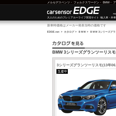
メルセデスベンツ
・
フォルクスワーゲン
・
BMW
・
ア
大人のためのプレミアカーライフ実現サイト 輸入車・外
新車時価格はメーカー発表当時の価格です
EDGE.net
>
カタログ
>
ＢＭＷ
>
ＢＭＷ 3シリーズグ
BMW 3シリーズグランツーリスモ
3シリーズグランツーリスモ(13年06