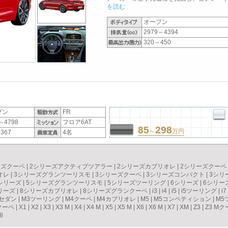
を読む
オープン
2979～4394
320～450
プン
FR
～4798
フロア6AT
85
298
～
万円
367
4名
ーズクーペ
|
2シリーズアクティブツアラー
|
2シリーズカブリオレ
|
2シリーズクーペ
オレ
|
3シリーズグランツーリスモ
|
3シリーズクーペ
|
3シリーズコンパクト
|
3シリ
シリーズ
|
5シリーズグランツーリスモ
|
5シリーズツーリング
|
6シリーズ
|
6シリー
リーズ
|
8シリーズカブリオレ
|
8シリーズグランクーペ
|
i3
|
i4
|
i5
|
i5ツーリング
|
i7
3セダン
|
M3ツーリング
|
M4クーペ
|
M4カブリオレ
|
M5
|
M5コンペティション
|
M5
クーペ
|
X1
|
X2
|
X3
|
X3 M
|
X4
|
X4 M
|
X5
|
X5 M
|
X6
|
X6 M
|
X7
|
XM
|
Z3
|
Z3 Mク
8