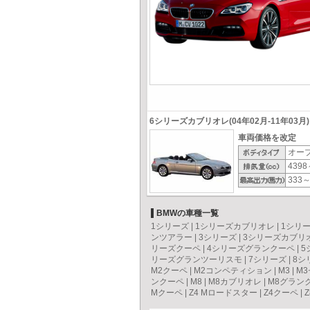
6シリーズカブリオレ(04年02月-11年03月)
車両価格を改定
オー
4398
333～
BMWの車種一覧
1シリーズ
|
1シリーズカブリオレ
|
1シリ
ンツアラー
|
3シリーズ
|
3シリーズカブリ
リーズクーペ
|
4シリーズグランクーペ
|
5
リーズグランツーリスモ
|
7シリーズ
|
8シ
M2クーペ
|
M2コンペティション
|
M3
|
M
ンクーペ
|
M8
|
M8カブリオレ
|
M8グラン
Mクーペ
|
Z4 Mロードスター
|
Z4クーペ
|
Z