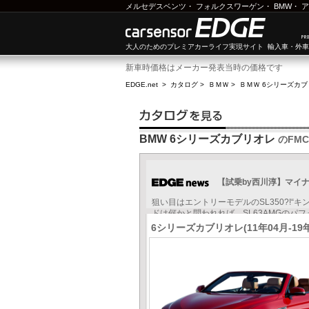
メルセデスベンツ
・
フォルクスワーゲン
・
BMW
・
ア
大人のためのプレミアカーライフ実現サイト 輸入車・外
新車時価格はメーカー発表当時の価格です
EDGE.net
>
カタログ
>
ＢＭＷ
>
ＢＭＷ 6シリーズカ
BMW 6シリーズカブリオレ
のFM
【試乗by西川淳】マイ
狙い目はエントリーモデルのSL350?!
ドは何かと問われれば、SL63AMGのパフ
6シリーズカブリオレ(11年04月-19