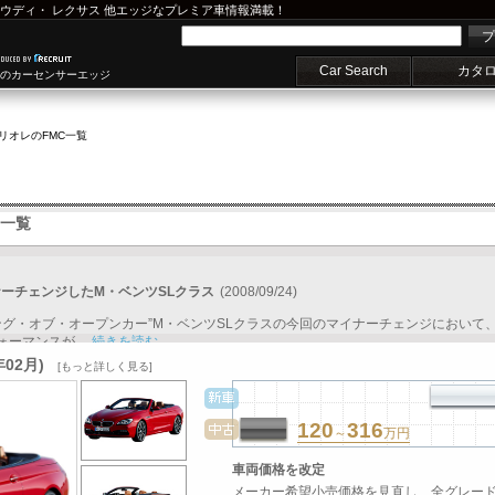
ウディ
・
レクサス
他エッジなプレミア車情報満載！
プ
Car Search
カタ
車のカーセンサーエッジ
ブリオレ
のFMC一覧
C一覧
ナーチェンジしたM・ベンツSLクラス
(2008/09/24)
“キング・オブ・オープンカー”M・ベンツSLクラスの今回のマイナーチェンジにおい
ォーマンスが...
続きを読む
年02月)
[もっと詳しく見る]
120
316
～
万円
車両価格を改定
メーカー希望小売価格を見直し、全グレードに