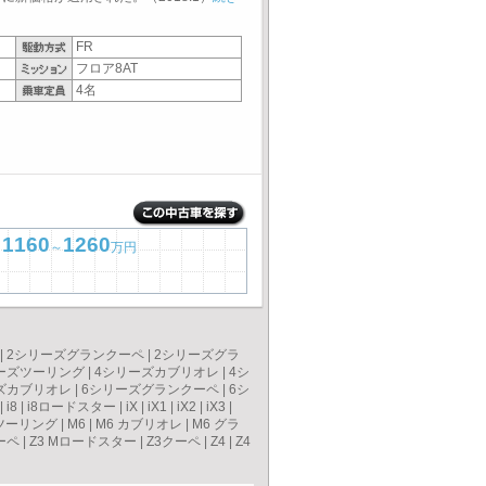
FR
フロア8AT
4名
1160
1260
～
万円
|
2シリーズグランクーペ
|
2シリーズグラ
ーズツーリング
|
4シリーズカブリオレ
|
4シ
ズカブリオレ
|
6シリーズグランクーペ
|
6シ
|
i8
|
i8ロードスター
|
iX
|
iX1
|
iX2
|
iX3
|
ツーリング
|
M6
|
M6 カブリオレ
|
M6 グラ
ーペ
|
Z3 Mロードスター
|
Z3クーペ
|
Z4
|
Z4