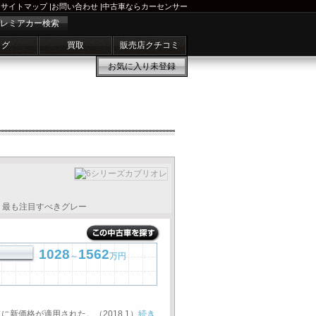
サイトマップ
|
お問い合わせ
|
中古車ならカーセンサー
レミアカー検索
ログ
買取
販売店クチコミ
お気に入り
未登録
て、最も注目すべきグレー
1028
1562
～
万円
新価格が適用された。（2018.1）
続き