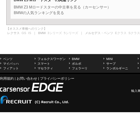
BMW Z3 Mロードスターの関連リンク
BMW Z3 Mロードスターの中古車を見る（カーセンサー）
BMWの人気ランキングを見る
【オススメ車種へのリンク】
レクサス
GS
IS
｜ BMW
3シリーズ
5シリーズ
｜ メルセデス・ベンツ
Eクラス
Sクラス
ベンツ
フォルクスワーゲン
BMW
MINI
マイバッハ
スマート
ボルボ
サーブ
フィアット
マセラティ
フェラーリ
ランボルギーニ
利用規約
|
お問い合わせ
|
プライバシーポリシー
輸入