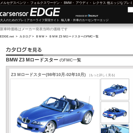
メルセデスベンツ
・
フォルクスワーゲン
・
BMW
・
アウディ
・
レクサス
他エッジなプレミ
大人のためのプレミアカーライフ実現サイト 輸入車・外車のカーセンサーエッジ
新車時価格はメーカー発表当時の価格です
EDGE.net
>
カタログ
>
ＢＭＷ
>
ＢＭＷ Z3 Mロードスター
のFMC一覧
BMW Z3 Mロードスター
のFMC一覧
Z3 Mロードスター(98年10月-02年10月)
[もっと詳しく見る]