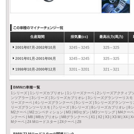
生産期間
排気量
(cc)
最高出力
(馬力)
2001年07月-2002年10月
3245～3245
325～325
2001年01月-2001年06月
3245～3245
325～325
1998年10月-2000年12月
3201～3201
321～321
BMWの車種一覧
1シリーズ
|
1シリーズカブリオレ
|
1シリーズクーペ
|
2シリーズアクティブ
ンツアラー
|
3シリーズ
|
3シリーズカブリオレ
|
3シリーズグランツーリスモ
リーズクーペ
|
4シリーズグランクーペ
|
5シリーズ
|
5シリーズグランツーリ
リーズグランツーリスモ
|
7シリーズ
|
8シリーズ
|
8シリーズカブリオレ
|
8
M2クーペ
|
M2コンペティション
|
M3
|
M3セダン
|
M3ツーリング
|
M4クーペ
ンクーペ
|
M8
|
M8カブリオレ
|
M8グランクーペ
|
X1
|
X2
|
X3
|
X3 M
|
X4
|
X
Mクーペ
|
Z4 Mロードスター
|
Z4クーペ
|
Z8