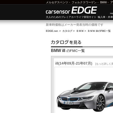
メルセデスベンツ
・
フォルクスワーゲン
・
BMW
・
ア
大人のためのプレミアカーライフ実現サイト 輸入車・外
新車時価格はメーカー発表当時の価格です
EDGE.net
>
カタログ
>
ＢＭＷ
>
ＢＭＷ i8
のFMC一覧
BMW i8
のFMC一覧
i8(14年09月-21年07月)
[もっと詳しく見