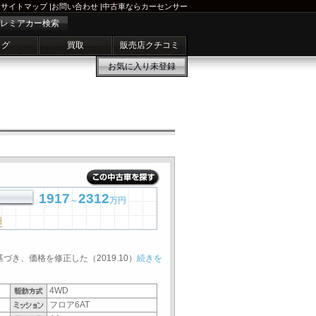
サイトマップ
|
お問い合わせ
|
中古車ならカーセンサー
レミアカー検索
ログ
買取
販売店クチコミ
お気に入り
未登録
1917
2312
～
万円
円
基づき、価格を修正した（2019.10）
続きを
4WD
フロア6AT