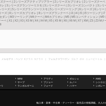
ーズクーペ
|
2シリーズアクティブツアラー
|
2シリーズカブリオレ
|
2シリーズクーペ
オレ
|
3シリーズグランツーリスモ
|
3シリーズクーペ
|
3シリーズコンパクト
|
3シリ
シリーズ
|
5シリーズグランツーリスモ
|
5シリーズツーリング
|
6シリーズ
|
6シリー
リーズ
|
8シリーズカブリオレ
|
8シリーズグランクーペ
|
i3
|
i4
|
i5
|
i5ツーリング
|
i7
3セダン
|
M3ツーリング
|
M4クーペ
|
M4カブリオレ
|
M5
|
M5コンペティション
|
M5
クーペ
|
X1
|
X2
|
X3
|
X3 M
|
X4
|
X4 M
|
X5
|
X5 M
|
X6
|
X6 M
|
X7
|
XM
|
Z3
|
Z3 Mク
8
 メルセデス・ベンツ
Eクラス
Sクラス
｜ フォルクスワーゲン
ゴルフ
ポロ
ニュービートル
｜
MINI
アウディ
ポルシェ
AMG
サーブ
プジョー
ルノー
シトロエ
ーリ
ランボルギーニ
フォード
ハマー
シボレー
輸入車
・新車・
中古車
・ディーラー・販売店の情報満載。大人の