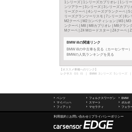
1シリーズ
|
1シリーズカブリオレ
|
1シリ
ンツアラー
|
3シリーズ
|
3シリーズカブリ
リーズクーペ
|
4シリーズグランクーペ
|
5
リーズグランツーリスモ
|
7シリーズ
|
8シ
M2クーペ
|
M2コンペティション
|
M3
|
M
ンクーペ
|
M8
|
M8カブリオレ
|
M8グラン
Mクーペ
|
Z4 Mロードスター
|
Z4クーペ
|
Z
BMW i8の関連リンク
BMW i8の中古車を見る（カーセンサー）
BMWの人気ランキングを見る
【オススメ車種へのリンク】
レクサス
GS
IS
｜ BMW
3シリーズ
5シリーズ
｜
ベンツ
フォルクスワーゲン
BMW
マイバッハ
スマート
ボルボ
フィアット
マセラティ
フェラ
利用規約
|
お問い合わせ
|
プライバシーポリシー