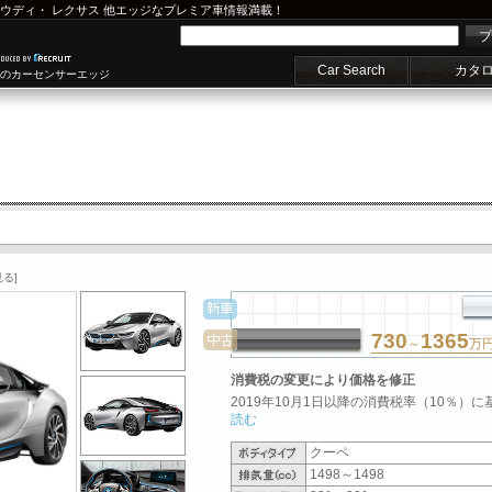
ウディ
・
レクサス
他エッジなプレミア車情報満載！
プ
Car Search
カタ
車のカーセンサーエッジ
る]
730
1365
～
万
消費税の変更により価格を修正
2019年10月1日以降の消費税率（10％）に
読む
クーペ
1498～1498