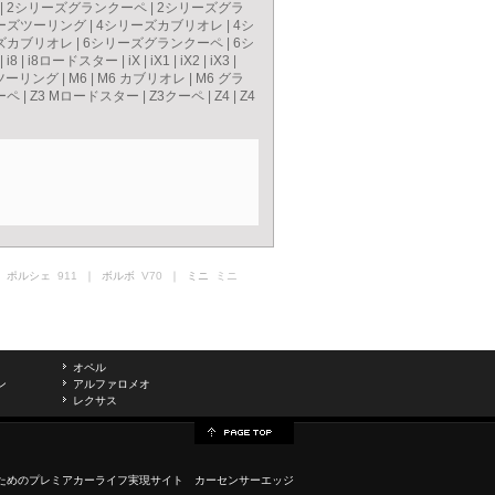
|
2シリーズグランクーペ
|
2シリーズグラ
ーズツーリング
|
4シリーズカブリオレ
|
4シ
ズカブリオレ
|
6シリーズグランクーペ
|
6シ
|
i8
|
i8ロードスター
|
iX
|
iX1
|
iX2
|
iX3
|
ツーリング
|
M6
|
M6 カブリオレ
|
M6 グラ
ーペ
|
Z3 Mロードスター
|
Z3クーペ
|
Z4
|
Z4
 ポルシェ
911
｜ ボルボ
V70
｜ ミニ
ミニ
オペル
ン
アルファロメオ
レクサス
ためのプレミアカーライフ実現サイト カーセンサーエッジ