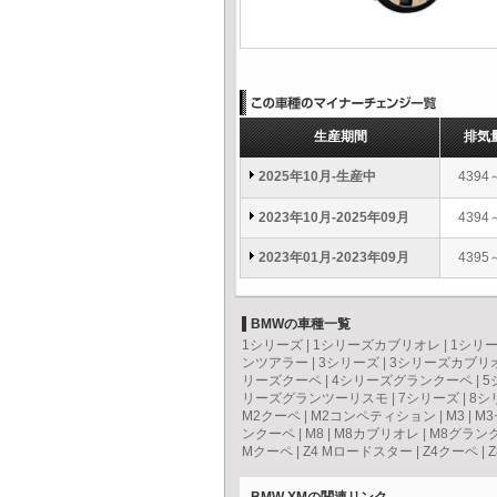
生産期間
排気
2025年10月-生産中
4394
2023年10月-2025年09月
4394
2023年01月-2023年09月
4395
BMWの車種一覧
1シリーズ
|
1シリーズカブリオレ
|
1シリ
ンツアラー
|
3シリーズ
|
3シリーズカブリ
リーズクーペ
|
4シリーズグランクーペ
|
5
リーズグランツーリスモ
|
7シリーズ
|
8シ
M2クーペ
|
M2コンペティション
|
M3
|
M
ンクーペ
|
M8
|
M8カブリオレ
|
M8グラン
Mクーペ
|
Z4 Mロードスター
|
Z4クーペ
|
Z