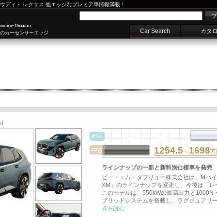
ウディ
・
レクサス
他エッジなプレミア車情報満載！
プ
Car Search
カタ
車のカーセンサーエッジ
]
1254.5
1698
～
万
ラインナップの一新と新特別仕様車を発売
ビー・エム・ダブリュー株式会社は、Mハイ
XM」のラインナップを変更し、今後は「レ
このモデルは、550kWの最高出力と100
ブリッドシステムを搭載し、ラグジュアリーな
きを読む