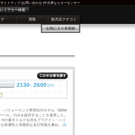
サイトマップ
|
お問い合わせ
|
中古車ならカーセンサー
レミアカー検索
ログ
買取
販売店クチコミ
お気に入り
未登録
2130
2600
～
万円
円
・パフォーマンス専用SUVモデル「BMW
ーベル」のみを提供することを発表した。
0N・mの最大トルクを誇るプラグイン・ハイ
快適性と本格的な走行性能を兼ね ...
続