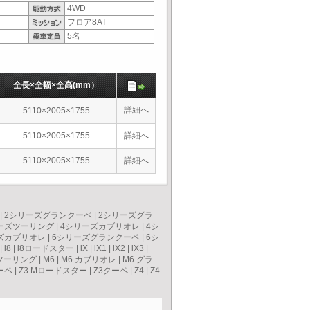
4WD
フロア8AT
5名
全長×全幅×全高(mm）
詳細へ
5110×2005×1755
5110×2005×1755
詳細へ
5110×2005×1755
詳細へ
|
2シリーズグランクーペ
|
2シリーズグラ
ーズツーリング
|
4シリーズカブリオレ
|
4シ
ズカブリオレ
|
6シリーズグランクーペ
|
6シ
|
i8
|
i8ロードスター
|
iX
|
iX1
|
iX2
|
iX3
|
ツーリング
|
M6
|
M6 カブリオレ
|
M6 グラ
ーペ
|
Z3 Mロードスター
|
Z3クーペ
|
Z4
|
Z4