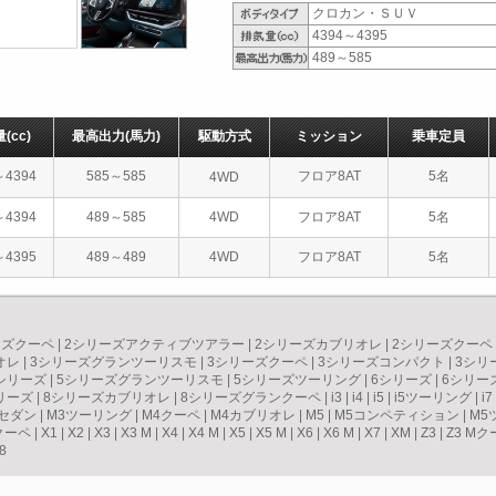
クロカン・ＳＵＶ
4394～4395
489～585
量
(cc)
最高出力
(馬力)
駆動方式
ミッション
乗車定員
～4394
585～585
フロア8AT
5名
4WD
～4394
489～585
4WD
フロア8AT
5名
～4395
489～489
4WD
フロア8AT
5名
ーズクーペ
|
2シリーズアクティブツアラー
|
2シリーズカブリオレ
|
2シリーズクーペ
オレ
|
3シリーズグランツーリスモ
|
3シリーズクーペ
|
3シリーズコンパクト
|
3シリ
シリーズ
|
5シリーズグランツーリスモ
|
5シリーズツーリング
|
6シリーズ
|
6シリー
リーズ
|
8シリーズカブリオレ
|
8シリーズグランクーペ
|
i3
|
i4
|
i5
|
i5ツーリング
|
i7
3セダン
|
M3ツーリング
|
M4クーペ
|
M4カブリオレ
|
M5
|
M5コンペティション
|
M5
クーペ
|
X1
|
X2
|
X3
|
X3 M
|
X4
|
X4 M
|
X5
|
X5 M
|
X6
|
X6 M
|
X7
|
XM
|
Z3
|
Z3 Mク
8