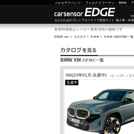
メルセデスベンツ
・
フォルクスワーゲン
・
BMW
・
ア
大人のためのプレミアカーライフ実現サイト 輸入車・外
新車時価格はメーカー発表当時の価格です
EDGE.net
>
カタログ
>
ＢＭＷ
>
ＢＭＷ XM
のFMC一覧
BMW XM
のFMC一覧
XM(23年01月-生産中)
[もっと詳しく見る