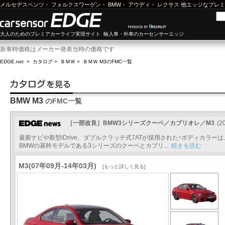
メルセデスベンツ
・
フォルクスワーゲン
・
BMW
・
アウディ
・
レクサス
他エッジなプレミ
大人のためのプレミアカーライフ実現サイト 輸入車・外車のカーセンサーエッジ
新車時価格はメーカー発表当時の価格です
EDGE.net
>
カタログ
>
ＢＭＷ
>
ＢＭＷ M3
のFMC一覧
BMW M3
のFMC一覧
［一部改良］BMW3シリーズクーペ／カブリオレ／M3
(2
最新ナビや新型iDrive、ダブルクラッチ式7ATが採用された↑ボディカラ
BMWの基幹モデルである3シリーズのクーペとカブリ...
続きを読む
M3(07年09月-14年03月)
[もっと詳しく見る]