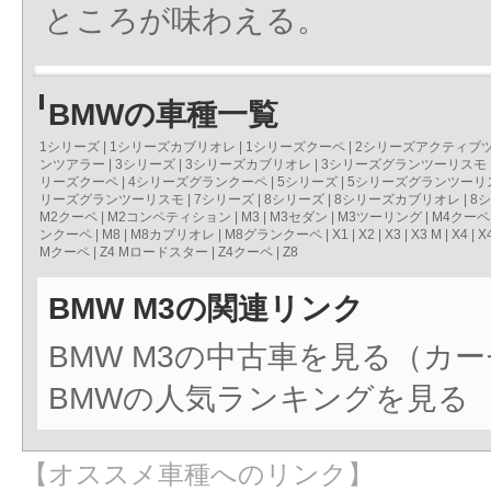
ところが味わえる。
BMWの車種一覧
1シリーズ
|
1シリーズカブリオレ
|
1シリーズクーペ
|
2シリーズアクティブ
ンツアラー
|
3シリーズ
|
3シリーズカブリオレ
|
3シリーズグランツーリスモ
リーズクーペ
|
4シリーズグランクーペ
|
5シリーズ
|
5シリーズグランツーリ
リーズグランツーリスモ
|
7シリーズ
|
8シリーズ
|
8シリーズカブリオレ
|
8
M2クーペ
|
M2コンペティション
|
M3
|
M3セダン
|
M3ツーリング
|
M4クーペ
ンクーペ
|
M8
|
M8カブリオレ
|
M8グランクーペ
|
X1
|
X2
|
X3
|
X3 M
|
X4
|
X
Mクーペ
|
Z4 Mロードスター
|
Z4クーペ
|
Z8
BMW M3の関連リンク
BMW M3の中古車を見る（カ
BMWの人気ランキングを見る
【オススメ車種へのリンク】