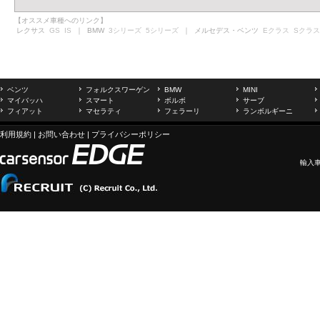
【オススメ車種へのリンク】
レクサス
GS
IS
｜ BMW
3シリーズ
5シリーズ
｜ メルセデス・ベンツ
Eクラス
Sクラス
ベンツ
フォルクスワーゲン
BMW
MINI
マイバッハ
スマート
ボルボ
サーブ
フィアット
マセラティ
フェラーリ
ランボルギーニ
利用規約
|
お問い合わせ
|
プライバシーポリシー
輸入