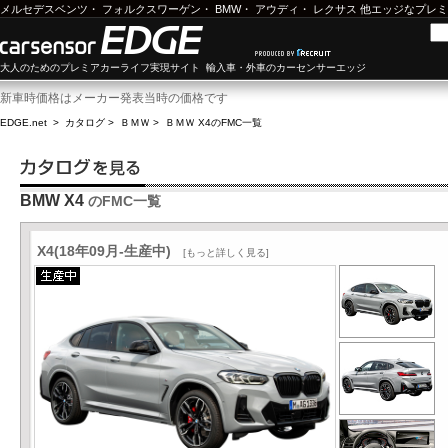
メルセデスベンツ
・
フォルクスワーゲン
・
BMW
・
アウディ
・
レクサス
他エッジなプレミ
大人のためのプレミアカーライフ実現サイト 輸入車・外車のカーセンサーエッジ
新車時価格はメーカー発表当時の価格です
EDGE.net
>
カタログ
>
ＢＭＷ
>
ＢＭＷ X4
のFMC一覧
BMW X4
のFMC一覧
X4(18年09月-生産中)
[もっと詳しく見る]