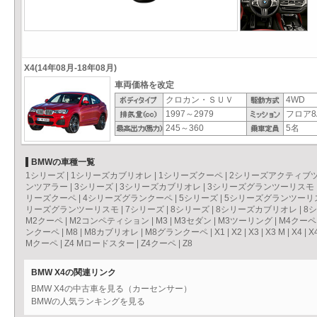
X4(14年08月-18年08月)
車両価格を改定
クロカン・ＳＵＶ
4WD
1997～2979
フロア8
245～360
5名
BMWの車種一覧
1シリーズ
|
1シリーズカブリオレ
|
1シリーズクーペ
|
2シリーズアクティブ
ンツアラー
|
3シリーズ
|
3シリーズカブリオレ
|
3シリーズグランツーリスモ
リーズクーペ
|
4シリーズグランクーペ
|
5シリーズ
|
5シリーズグランツーリ
リーズグランツーリスモ
|
7シリーズ
|
8シリーズ
|
8シリーズカブリオレ
|
8
M2クーペ
|
M2コンペティション
|
M3
|
M3セダン
|
M3ツーリング
|
M4クーペ
ンクーペ
|
M8
|
M8カブリオレ
|
M8グランクーペ
|
X1
|
X2
|
X3
|
X3 M
|
X4
|
X
Mクーペ
|
Z4 Mロードスター
|
Z4クーペ
|
Z8
BMW X4の関連リンク
BMW X4の中古車を見る（カーセンサー）
BMWの人気ランキングを見る