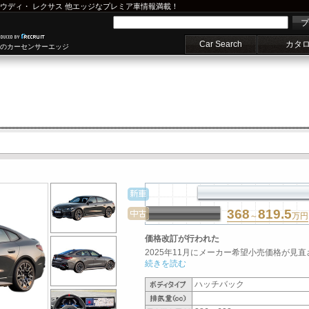
ウディ
・
レクサス
他エッジなプレミア車情報満載！
プ
Car Search
カタ
車のカーセンサーエッジ
368
819.5
～
万円
価格改訂が行われた
2025年11月にメーカー希望小売価格が見直
続きを読む
ハッチバック