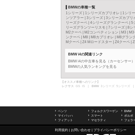
BMWの車種一覧
1シリーズ
|
1シリーズカブリオレ
|
1シリ
ンツアラー
|
3シリーズ
|
3シリーズカブリ
リーズクーペ
|
4シリーズグランクーペ
|
5
リーズグランツーリスモ
|
7シリーズ
|
8シ
M2クーペ
|
M2コンペティション
|
M3
|
M
ンクーペ
|
M8
|
M8カブリオレ
|
M8グラン
Mクーペ
|
Z4 Mロードスター
|
Z4クーペ
|
Z
BMW i4の関連リンク
BMW i4の中古車を見る（カーセンサー）
BMWの人気ランキングを見る
【オススメ車種へのリンク】
レクサス
GS
IS
｜ BMW
3シリーズ
5シリーズ
｜
ベンツ
フォルクスワーゲン
BMW
マイバッハ
スマート
ボルボ
フィアット
マセラティ
フェラ
利用規約
|
お問い合わせ
|
プライバシーポリシー