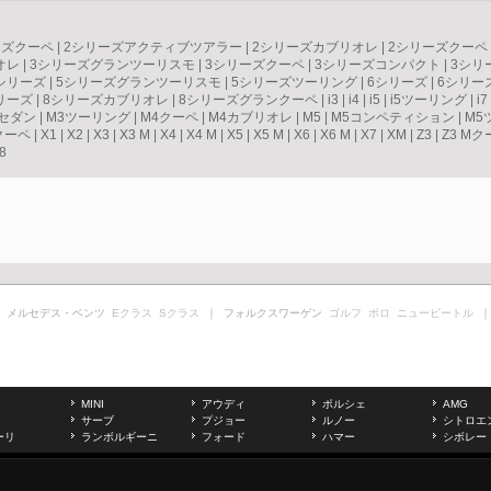
ーズクーペ
|
2シリーズアクティブツアラー
|
2シリーズカブリオレ
|
2シリーズクーペ
オレ
|
3シリーズグランツーリスモ
|
3シリーズクーペ
|
3シリーズコンパクト
|
3シリ
シリーズ
|
5シリーズグランツーリスモ
|
5シリーズツーリング
|
6シリーズ
|
6シリー
リーズ
|
8シリーズカブリオレ
|
8シリーズグランクーペ
|
i3
|
i4
|
i5
|
i5ツーリング
|
i7
3セダン
|
M3ツーリング
|
M4クーペ
|
M4カブリオレ
|
M5
|
M5コンペティション
|
M5
クーペ
|
X1
|
X2
|
X3
|
X3 M
|
X4
|
X4 M
|
X5
|
X5 M
|
X6
|
X6 M
|
X7
|
XM
|
Z3
|
Z3 Mク
8
 メルセデス・ベンツ
Eクラス
Sクラス
｜ フォルクスワーゲン
ゴルフ
ポロ
ニュービートル
｜
MINI
アウディ
ポルシェ
AMG
サーブ
プジョー
ルノー
シトロエ
ーリ
ランボルギーニ
フォード
ハマー
シボレー