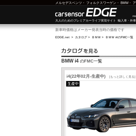
メルセデスベンツ
・
フォルクスワーゲン
・
BMW
・
ア
大人のためのプレミアカーライフ実現サイト 輸入車・外
新車時価格はメーカー発表当時の価格です
EDGE.net
>
カタログ
>
ＢＭＷ
>
ＢＭＷ i4
のFMC一覧
BMW i4
のFMC一覧
i4(22年02月-生産中)
[もっと詳しく見る]