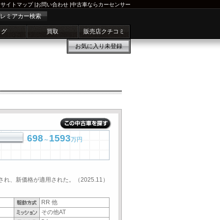
サイトマップ
|
お問い合わせ
|
中古車ならカーセンサー
レミアカー検索
ログ
買取
販売店クチコミ
お気に入り
未登録
698
1593
～
万円
され、新価格が適用された。（2025.11）
RR 他
その他AT