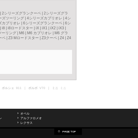
|
2シリーズグランクーペ
|
2シリーズグラ
ーズツーリング
|
4シリーズカブリオレ
|
4シ
ズカブリオレ
|
6シリーズグランクーペ
|
6シ
|
i8
|
i8ロードスター
|
iX
|
iX1
|
iX2
|
iX3
|
ツーリング
|
M6
|
M6 カブリオレ
|
M6 グラ
ーペ
|
Z3 Mロードスター
|
Z3クーペ
|
Z4
|
Z4
 ポルシェ
911
｜ ボルボ
V70
｜ ミニ
ミニ
オペル
ン
アルファロメオ
レクサス