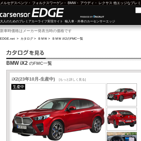
メルセデスベンツ
・
フォルクスワーゲン
・
BMW
・
アウディ
・
レクサス
他エッジなプレミ
大人のためのプレミアカーライフ実現サイト 輸入車・外車のカーセンサーエッジ
新車時価格はメーカー発表当時の価格です
EDGE.net
>
カタログ
>
ＢＭＷ
>
ＢＭＷ iX2
のFMC一覧
BMW iX2
のFMC一覧
iX2(23年10月-生産中)
[もっと詳しく見る]