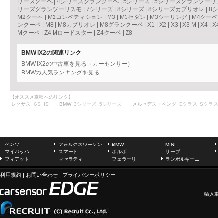
リーズクーペ
|
4シリーズグランクーペ
|
5シリーズ
|
5シリーズグランツーリ
リーズグランツーリスモ
|
7シリーズ
|
8シリーズ
|
8シリーズカブリオレ
|
8
M2クーペ
|
M2コンペティション
|
M3
|
M3セダン
|
M3ツーリング
|
M4クーペ
ンクーペ
|
M8
|
M8カブリオレ
|
M8グランクーペ
|
X1
|
X2
|
X3
|
X3 M
|
X4
|
X
Mクーペ
|
Z4 Mロードスター
|
Z4クーペ
|
Z8
BMW iX2の関連リンク
BMW iX2の中古車を見る（カーセンサー）
BMWの人気ランキングを見る
【オススメ車種へのリンク】
レクサス
GS
IS
｜ BMW
3シリーズ
5シリーズ
｜ メルセデス・ベンツ
Eクラス
Sクラス
ベンツ
フォルクスワーゲン
BMW
MINI
マイバッハ
スマート
ボルボ
サーブ
フィアット
マセラティ
フェラーリ
ランボルギーニ
利用規約
|
お問い合わせ
|
プライバシーポリシー
輸入