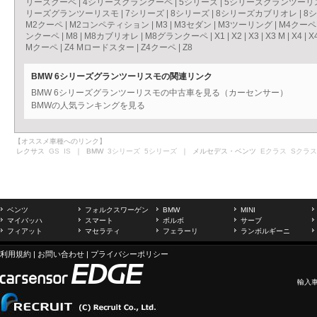
リーズクーペ
|
4シリーズグランクーペ
|
5シリーズ
|
5シリーズグランツーリ
リーズグランツーリスモ
|
7シリーズ
|
8シリーズ
|
8シリーズカブリオレ
|
8
M2クーペ
|
M2コンペティション
|
M3
|
M3セダン
|
M3ツーリング
|
M4クーペ
ンクーペ
|
M8
|
M8カブリオレ
|
M8グランクーペ
|
X1
|
X2
|
X3
|
X3 M
|
X4
|
X
Mクーペ
|
Z4 Mロードスター
|
Z4クーペ
|
Z8
BMW 6シリーズグランツーリスモの関連リンク
BMW 6シリーズグランツーリスモの中古車を見る（カーセンサー）
BMWの人気ランキングを見る
【オススメ車種へのリンク】
レクサス
GS
IS
｜ BMW
3シリーズ
5シリーズ
｜ メルセデス・ベンツ
Eクラス
Sクラス
ベンツ
フォルクスワーゲン
BMW
MINI
マイバッハ
スマート
ボルボ
サーブ
フィアット
マセラティ
フェラーリ
ランボルギーニ
利用規約
|
お問い合わせ
|
プライバシーポリシー
輸入