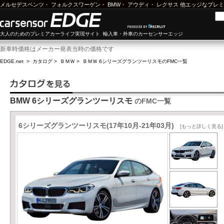
メルセデスベンツ
・
フォルクスワーゲン
・
BMW
・
アウディ
・
レクサス
他エッジなプレミ
大人のためのプレミアカーライフ実現サイト 輸入車・外車のカーセンサーエッジ
新車時価格はメーカー発表当時の価格です
EDGE.net
>
カタログ
>
ＢＭＷ
>
ＢＭＷ 6シリーズグランツーリスモ
のFMC一覧
BMW 6シリーズグランツーリスモ
のFMC一覧
6シリーズグランツーリスモ(17年10月-21年03月)
[もっと詳しく見る]