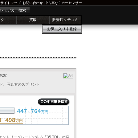
サイトマップ
|
お問い合わせ
|
中古車ならカーセンサー
レミアカー検索
ログ
買取
販売店クチコミ
お気に入り
未登録
3/26)
ッド、写真右のスプリント
447
764
～
万円
8
498
～
万円
エントリーグレードである「35 TDI」が廃