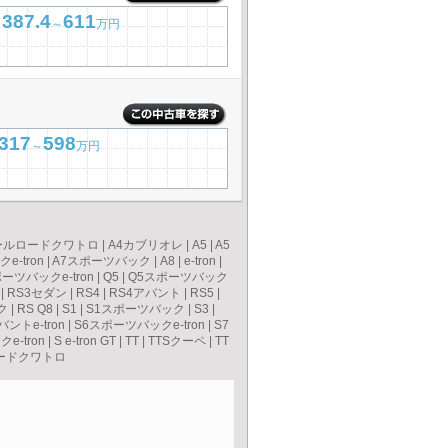
387.4
611
～
万円
317
598
～
万円
ールロードクワトロ
|
A4カブリオレ
|
A5
|
A5
e-tron
|
A7スポーツバック
|
A8
|
e-tron
|
ーツバックe-tron
|
Q5
|
Q5スポーツバック
|
RS3セダン
|
RS4
|
RS4アバント
|
RS5
|
ク
|
RS Q8
|
S1
|
S1スポーツバック
|
S3
|
バントe-tron
|
S6スポーツバックe-tron
|
S7
e-tron
|
S e-tron GT
|
TT
|
TTSクーペ
|
TT
ードクワトロ