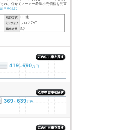
直され、併せてメーカー希望小売価格を見直
続きを読む
FF 他
フロア7AT
5名
419
690
～
万円
369
639
～
万円