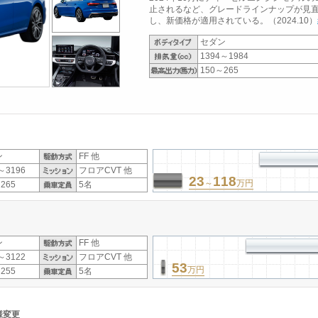
止されるなど、グレードラインナップが見
し、新価格が適用されている。（2024.10）
セダン
1394～1984
150～265
ン
FF 他
～3196
フロアCVT 他
23
118
～
万円
265
5名
ン
FF 他
～3122
フロアCVT 他
53
万円
255
5名
様変更