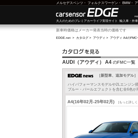
メルセデスベンツ
・
フォルクスワーゲン
・
BMW
・
ア
大人のためのプレミアカーライフ実現サイト 輸入車・外
新車時価格はメーカー発表当時の価格です
EDGE.net
>
カタログ
>
アウディ
>
アウディ A4
のFMC
AUDI（アウディ） A4
のFMC一覧
［新型車、追加モデル］アウディ
ハイパフォーマンスモデルや2Lエンジン
ブルー・パールエフェクトを含む全6色が用
A4(16年02月-25年02月)
[もっと詳しく