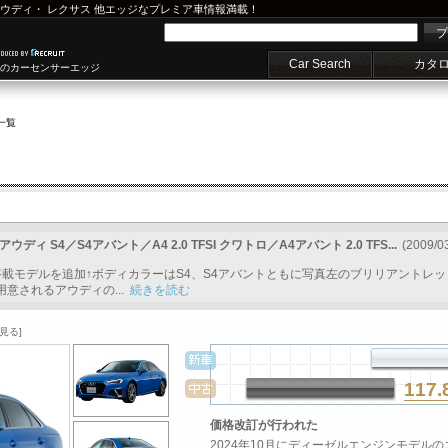
ウディ
・
レクサス
他エッジなプレミア車情報満載！
プ
Car Search
カタ
車のカーセンサーエッジ
一覧
 S4／S4アバント／A4 2.0 TFSI クワトロ／A4アバント 2.0 TFS...
(2009/0
搭載モデルを追加↑ボディカラーはS4、S4アバントともに写真左のブリリアントレ
意されるアウディの...
続きを読む
見る]
117.
価格改訂が行われた
2024年10月にディーゼルエンジンモデルの