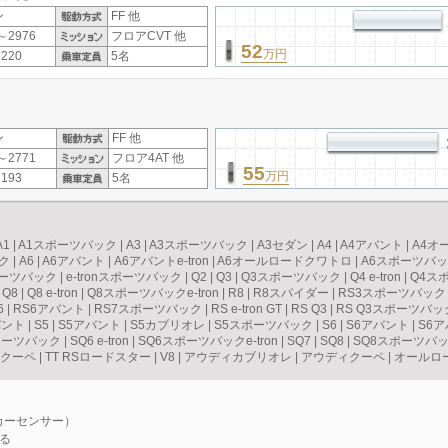
ン
FF 他
～2976
フロアCVT 他
52
万円
220
5名
ン
FF 他
～2771
フロア4AT 他
55
万円
193
5名
A1
|
A1スポーツバック
|
A3
|
A3スポーツバック
|
A3セダン
|
A4
|
A4アバント
|
A4オ
ク
|
A6
|
A6アバント
|
A6アバントe-tron
|
A6オールロードクワトロ
|
A6スポーツバック
スポーツバック
|
e-tronスポーツバック
|
Q2
|
Q3
|
Q3スポーツバック
|
Q4 e-tron
|
Q4スポ
|
Q8
|
Q8 e-tron
|
Q8スポーツバックe-tron
|
R8
|
R8スパイダー
|
RS3スポーツバック
6
|
RS6アバント
|
RS7スポーツバック
|
RS e-tron GT
|
RS Q3
|
RS Q3スポーツバッ
バント
|
S5
|
S5アバント
|
S5カブリオレ
|
S5スポーツバック
|
S6
|
S6アバント
|
S6ア
ポーツバック
|
SQ6 e-tron
|
SQ6スポーツバックe-tron
|
SQ7
|
SQ8
|
SQ8スポーツバック
スクーペ
|
TT RSロードスター
|
V8
|
アウディカブリオレ
|
アウディクーペ
|
オールロ
（カーセンサー）
る