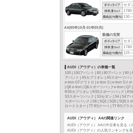
セダ
1780
130～
A4(95年10月-01年05月)
装備の充実
セダ
1780
125～
AUDI（アウディ）の車種一覧
100
|
100アバント
|
80
|
80アバント
|
90
|
アバント
|
A5カブリオレ
|
A5スポーツバッ
e-tron GTクワトロ
|
e-tron S
|
e-tron S
|
Q6 e-tron
|
Q6スポーツバックe-tron
|
Q7
RS5カブリオレ
|
RS5スポーツバック
|
RS
S3スポーツバック
|
S3セダン
|
S4
|
S4ア
スポーツバック
|
S8
|
SQ2
|
SQ5
|
SQ5ス
ロードスター
|
TT RSクーペ
|
TT RSプラ
AUDI（アウディ） A4の関連リンク
AUDI（アウディ） A4の中古車を見る
AUDI（アウディ）の人気ランキングを見