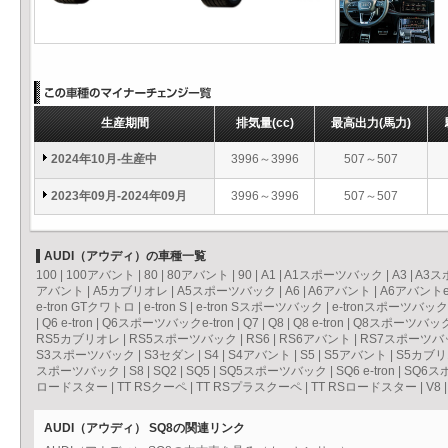
生産期間
排気量
(cc)
最高出力
(馬力)
2024年10月-生産中
3996～3996
507～507
2023年09月-2024年09月
3996～3996
507～507
AUDI（アウディ）の車種一覧
100
|
100アバント
|
80
|
80アバント
|
90
|
A1
|
A1スポーツバック
|
A3
|
A3ス
アバント
|
A5カブリオレ
|
A5スポーツバック
|
A6
|
A6アバント
|
A6アバントe-
e-tron GTクワトロ
|
e-tron S
|
e-tron Sスポーツバック
|
e-tronスポーツバック
|
Q6 e-tron
|
Q6スポーツバックe-tron
|
Q7
|
Q8
|
Q8 e-tron
|
Q8スポーツバックe
RS5カブリオレ
|
RS5スポーツバック
|
RS6
|
RS6アバント
|
RS7スポーツバ
S3スポーツバック
|
S3セダン
|
S4
|
S4アバント
|
S5
|
S5アバント
|
S5カブ
スポーツバック
|
S8
|
SQ2
|
SQ5
|
SQ5スポーツバック
|
SQ6 e-tron
|
SQ6スポ
ロードスター
|
TT RSクーペ
|
TT RSプラスクーペ
|
TT RSロードスター
|
V8
AUDI（アウディ） SQ8の関連リンク