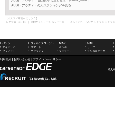
AUDI（アウディ） SQ8の中古車を見る（カーセンサー）
AUDI（アウディ）の人気ランキングを見る
【オススメ車種へのリンク】
レクサス
GS
IS
｜ BMW
3シリーズ
5シリーズ
｜ メルセデス・ベンツ
Eクラス
Sクラス
ベンツ
フォルクスワーゲン
BMW
MINI
マイバッハ
スマート
ボルボ
サーブ
フィアット
マセラティ
フェラーリ
ランボルギーニ
利用規約
|
お問い合わせ
|
プライバシーポリシー
輸入