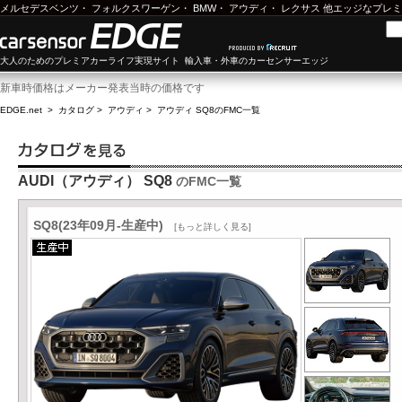
メルセデスベンツ
・
フォルクスワーゲン
・
BMW
・
アウディ
・
レクサス
他エッジなプレミ
大人のためのプレミアカーライフ実現サイト 輸入車・外車のカーセンサーエッジ
新車時価格はメーカー発表当時の価格です
EDGE.net
>
カタログ
>
アウディ
>
アウディ SQ8
のFMC一覧
AUDI（アウディ） SQ8
のFMC一覧
SQ8(23年09月-生産中)
[もっと詳しく見る]