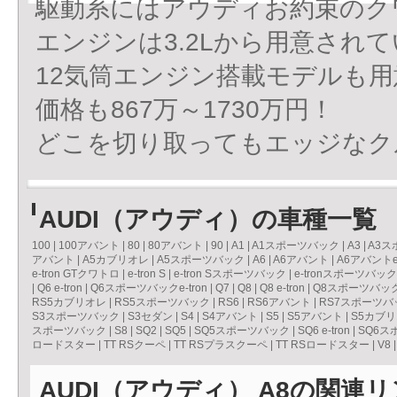
駆動系にはアウディお約束のク
エンジンは3.2Lから用意され
12気筒エンジン搭載モデルも
価格も867万～1730万円！
どこを切り取ってもエッジなク
AUDI（アウディ）の車種一覧
100
|
100アバント
|
80
|
80アバント
|
90
|
A1
|
A1スポーツバック
|
A3
|
A3ス
アバント
|
A5カブリオレ
|
A5スポーツバック
|
A6
|
A6アバント
|
A6アバントe-
e-tron GTクワトロ
|
e-tron S
|
e-tron Sスポーツバック
|
e-tronスポーツバック
|
Q6 e-tron
|
Q6スポーツバックe-tron
|
Q7
|
Q8
|
Q8 e-tron
|
Q8スポーツバックe
RS5カブリオレ
|
RS5スポーツバック
|
RS6
|
RS6アバント
|
RS7スポーツバ
S3スポーツバック
|
S3セダン
|
S4
|
S4アバント
|
S5
|
S5アバント
|
S5カブ
スポーツバック
|
S8
|
SQ2
|
SQ5
|
SQ5スポーツバック
|
SQ6 e-tron
|
SQ6スポ
ロードスター
|
TT RSクーペ
|
TT RSプラスクーペ
|
TT RSロードスター
|
V8
AUDI（アウディ） A8の関連