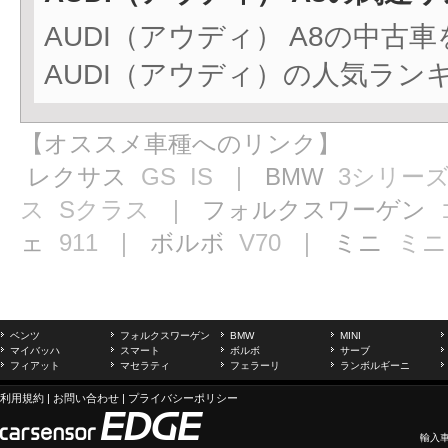
AUDI（アウディ） A8の中古
AUDI（アウディ）の人気ラン
【オススメ車種へのリンク】
レクサス
GS
IS
｜ BMW
3シリー
ス
Sクラス
｜ フォルクスワーゲン
ェ
911
｜ ボルボ
V70
｜ ミニ
ミニ
ベンツ
フォルクスワーゲン
BMW
MINI
マイバッハ
スマート
ボルボ
サーブ
フィアット
マセラティ
フェラーリ
ランボルギーニ
利用規約
|
お問い合わせ
|
プライバシーポリシー
輸入