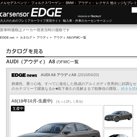
メルセデスベンツ
・
フォルクスワーゲン
・
BMW
・
アウディ
・
レクサス
他エッジなプレミ
大人のためのプレミアカーライフ実現サイト 輸入車・外車のカーセンサーエッジ
新車時価格はメーカー発表当時の価格です
EDGE.net
>
カタログ
>
アウディ
>
アウディ A8
のFMC一覧
AUDI（アウディ） A8
のFMC一覧
AUDI A8 アウディA8
(2010/04/20)
静粛性、乗り心地、すべてに進化した熟成のアルミボディ世界的に好調なセ
のカテゴリーで躍進なるか■島下泰久の見解まるで歌舞伎の隈取...
続きを読
A8(18年10月-生産中)
[もっと詳しく見る]