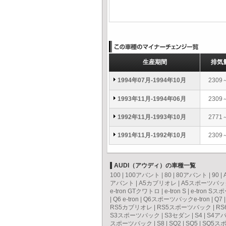
生産期間
排気
1994年07月-1994年10月
2309
1993年11月-1994年06月
2309
1992年11月-1993年10月
2771
1991年11月-1992年10月
2309
AUDI（アウディ）の車種一覧
100
|
100アバント
|
80
|
80アバント
|
90
|
アバント
|
A5カブリオレ
|
A5スポーツバッ
e-tron GTクワトロ
|
e-tron S
|
e-tron S
|
Q6 e-tron
|
Q6スポーツバックe-tron
|
Q7
RS5カブリオレ
|
RS5スポーツバック
|
RS
S3スポーツバック
|
S3セダン
|
S4
|
S4ア
スポーツバック
|
S8
|
SQ2
|
SQ5
|
SQ5ス