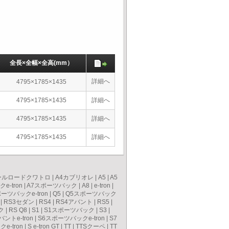
全長×全幅×全高(mm）
詳細へ
4795×1785×1435
4795×1785×1435
詳細へ
4795×1785×1435
詳細へ
4795×1785×1435
詳細へ
ールロードクワトロ
|
A4カブリオレ
|
A5
|
A5
e-tron
|
A7スポーツバック
|
A8
|
e-tron
|
ーツバックe-tron
|
Q5
|
Q5スポーツバック
|
RS3セダン
|
RS4
|
RS4アバント
|
RS5
|
ク
|
RS Q8
|
S1
|
S1スポーツバック
|
S3
|
バントe-tron
|
S6スポーツバックe-tron
|
S7
e-tron
|
S e-tron GT
|
TT
|
TTSクーペ
|
TT