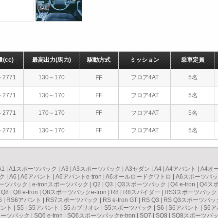
量
(cc)
最高出力
(馬力)
駆動方式
ミッション
乗車定員
～2771
130～170
フロア4AT
5名
FF
～2771
130～170
FF
フロア4AT
5名
～2771
170～170
FF
フロア4AT
5名
～2771
130～170
FF
フロア4AT
5名
A1
|
A1スポーツバック
|
A3
|
A3スポーツバック
|
A3セダン
|
A4
|
A4アバント
|
A4オ
ク
|
A6
|
A6アバント
|
A6アバントe-tron
|
A6オールロードクワトロ
|
A6スポーツバック
スポーツバック
|
e-tronスポーツバック
|
Q2
|
Q3
|
Q3スポーツバック
|
Q4 e-tron
|
Q4スポ
|
Q8
|
Q8 e-tron
|
Q8スポーツバックe-tron
|
R8
|
R8スパイダー
|
RS3スポーツバック
6
|
RS6アバント
|
RS7スポーツバック
|
RS e-tron GT
|
RS Q3
|
RS Q3スポーツバッ
バント
|
S5
|
S5アバント
|
S5カブリオレ
|
S5スポーツバック
|
S6
|
S6アバント
|
S6ア
ポーツバック
|
SQ6 e-tron
|
SQ6スポーツバックe-tron
|
SQ7
|
SQ8
|
SQ8スポーツバック