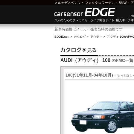
メルセデスベンツ
・
フォルクスワーゲン
・
BMW
・
ア
大人のためのプレミアカーライフ実現サイト 輸入車・外
新車時価格はメーカー発表当時の価格です
EDGE.net
>
カタログ
>
アウディ
>
アウディ 100
のFM
AUDI（アウディ） 100
のFMC一覧
100(91年11月-94年10月)
[もっと詳し