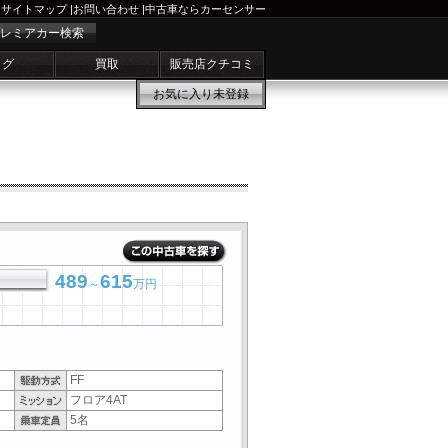
サイトマップ
|
お問い合わせ
|
中古車ならカーセンサー
レミアカー検索
ログ
買取
販売店クチコミ
お気に入り
未登録
489
615
～
万円
FF
フロア4AT
5名