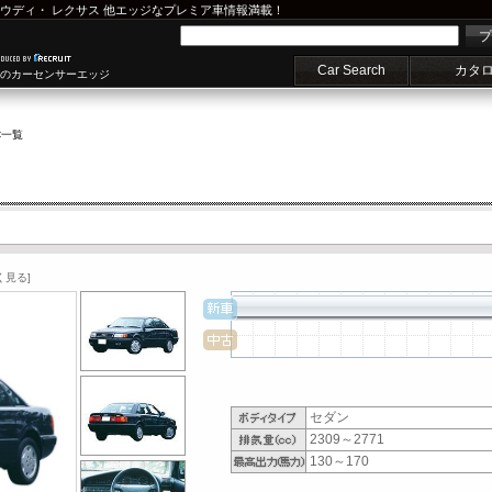
ウディ
・
レクサス
他エッジなプレミア車情報満載！
プ
Car Search
カタ
車のカーセンサーエッジ
C一覧
く見る]
セダン
2309～2771
130～170