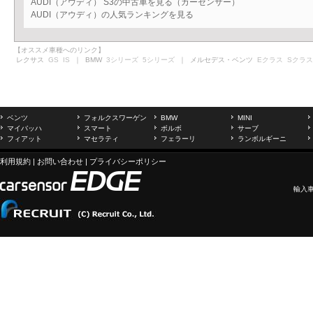
AUDI（アウディ） S3の中古車を見る（カーセンサー）
AUDI（アウディ）の人気ランキングを見る
【オススメ車種へのリンク】
レクサス
GS
IS
｜ BMW
3シリーズ
5シリーズ
｜ メルセデス・ベンツ
Eクラス
Sクラス
ベンツ
フォルクスワーゲン
BMW
MINI
マイバッハ
スマート
ボルボ
サーブ
フィアット
マセラティ
フェラーリ
ランボルギーニ
利用規約
|
お問い合わせ
|
プライバシーポリシー
輸入