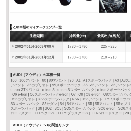
生産期間
排気量
(cc)
最高出力
(馬力)
2002年01月-2003年09月
1780～1780
225～225
2001年01月-2001年12月
1780～1780
210～210
AUDI（アウディ）の車種一覧
100
|
100アバント
|
80
|
80アバント
|
90
|
A1
|
A1スポーツバック
|
A3
|
A3ス
アバント
|
A5カブリオレ
|
A5スポーツバック
|
A6
|
A6アバント
|
A6アバントe-
e-tron GTクワトロ
|
e-tron S
|
e-tron Sスポーツバック
|
e-tronスポーツバック
|
Q6 e-tron
|
Q6スポーツバックe-tron
|
Q7
|
Q8
|
Q8 e-tron
|
Q8スポーツバックe
RS5カブリオレ
|
RS5スポーツバック
|
RS6
|
RS6アバント
|
RS7スポーツバ
S3スポーツバック
|
S3セダン
|
S4
|
S4アバント
|
S5
|
S5アバント
|
S5カブ
スポーツバック
|
S8
|
SQ2
|
SQ5
|
SQ5スポーツバック
|
SQ6 e-tron
|
SQ6スポ
ロードスター
|
TT RSクーペ
|
TT RSプラスクーペ
|
TT RSロードスター
|
V8
AUDI（アウディ） S3の関連リンク