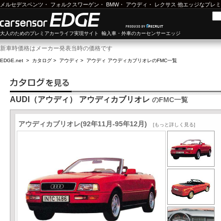
メルセデスベンツ
・
フォルクスワーゲン
・
BMW
・
アウディ
・
レクサス
他エッジなプレミ
大人のためのプレミアカーライフ実現サイト 輸入車・外車のカーセンサーエッジ
新車時価格はメーカー発表当時の価格です
EDGE.net
>
カタログ
>
アウディ
>
アウディ アウディカブリオレ
のFMC一覧
AUDI（アウディ） アウディカブリオレ
のFMC一覧
アウディカブリオレ(92年11月-95年12月)
[もっと詳しく見る]