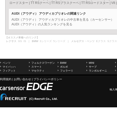
ロードスター
|
TT RSクーペ
|
TT RSプラスクーペ
|
TT RSロードスター
|
V8
AUDI（アウディ） アウディカブリオレの関連リンク
AUDI（アウディ） アウディカブリオレの中古車を見る（カーセンサー）
AUDI（アウディ）の人気ランキングを見る
【オススメ車種へのリンク】
レクサス
GS
IS
｜ BMW
3シリーズ
5シリーズ
｜ メルセデス・ベンツ
Eクラス
Sクラス
ベンツ
フォルクスワーゲン
BMW
MINI
マイバッハ
スマート
ボルボ
サーブ
フィアット
マセラティ
フェラーリ
ランボルギーニ
利用規約
|
お問い合わせ
|
プライバシーポリシー
輸入