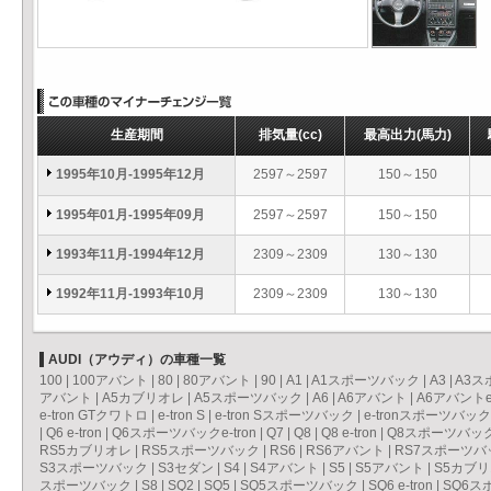
生産期間
排気量
(cc)
最高出力
(馬力)
1995年10月-1995年12月
2597～2597
150～150
1995年01月-1995年09月
2597～2597
150～150
1993年11月-1994年12月
2309～2309
130～130
1992年11月-1993年10月
2309～2309
130～130
AUDI（アウディ）の車種一覧
100
|
100アバント
|
80
|
80アバント
|
90
|
A1
|
A1スポーツバック
|
A3
|
A3ス
アバント
|
A5カブリオレ
|
A5スポーツバック
|
A6
|
A6アバント
|
A6アバントe-
e-tron GTクワトロ
|
e-tron S
|
e-tron Sスポーツバック
|
e-tronスポーツバック
|
Q6 e-tron
|
Q6スポーツバックe-tron
|
Q7
|
Q8
|
Q8 e-tron
|
Q8スポーツバックe
RS5カブリオレ
|
RS5スポーツバック
|
RS6
|
RS6アバント
|
RS7スポーツバ
S3スポーツバック
|
S3セダン
|
S4
|
S4アバント
|
S5
|
S5アバント
|
S5カブ
スポーツバック
|
S8
|
SQ2
|
SQ5
|
SQ5スポーツバック
|
SQ6 e-tron
|
SQ6スポ