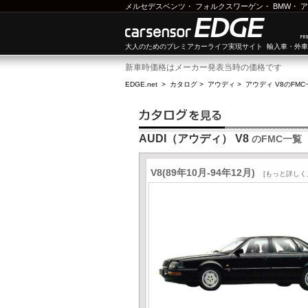
メルセデスベンツ
・
フォルクスワーゲン
・
BMW
・
ア
大人のためのプレミアカーライフ実現サイト 輸入車・外
新車時価格はメーカー発表当時の価格です
EDGE.net
>
カタログ
>
アウディ
>
アウディ V8
のFMC
AUDI（アウディ） V8
のFMC一覧
V8(89年10月-94年12月)
[もっと詳しく