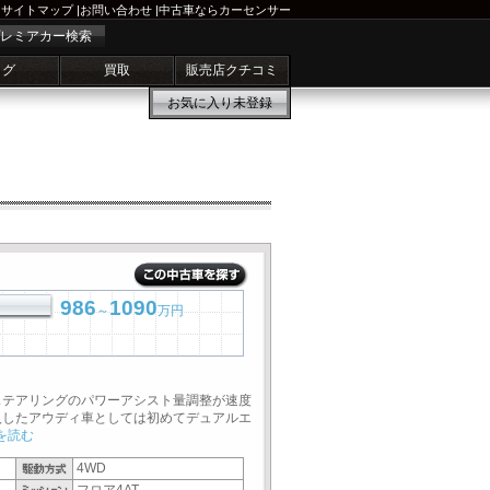
サイトマップ
|
お問い合わせ
|
中古車ならカーセンサー
レミアカー検索
ログ
買取
販売店クチコミ
お気に入り
未登録
986
1090
～
万円
ステアリングのパワーアシスト量調整が速度
入したアウディ車としては初めてデュアルエ
を読む
4WD