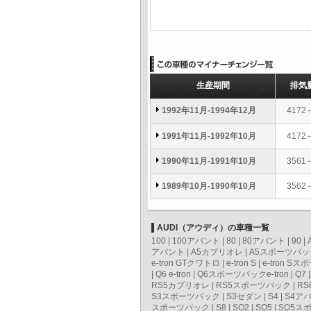
生産期間
排気
1992年11月-1994年12月
4172
1991年11月-1992年10月
4172
1990年11月-1991年10月
3561
1989年10月-1990年10月
3562
AUDI（アウディ）の車種一覧
100
|
100アバント
|
80
|
80アバント
|
90
|
アバント
|
A5カブリオレ
|
A5スポーツバッ
e-tron GTクワトロ
|
e-tron S
|
e-tron S
|
Q6 e-tron
|
Q6スポーツバックe-tron
|
Q7
RS5カブリオレ
|
RS5スポーツバック
|
RS
S3スポーツバック
|
S3セダン
|
S4
|
S4ア
スポーツバック
|
S8
|
SQ2
|
SQ5
|
SQ5ス