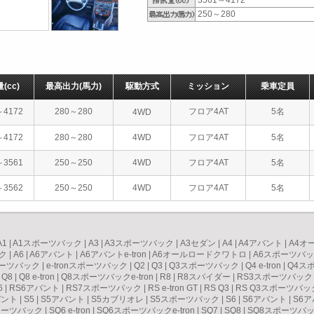
3561～4172
250～280
量
(cc)
最高出力
(馬力)
駆動方式
ミッション
乗車定員
～4172
280～280
フロア4AT
5名
4WD
～4172
280～280
4WD
フロア4AT
5名
～3561
250～250
4WD
フロア4AT
5名
～3562
250～250
4WD
フロア4AT
5名
A1
|
A1スポーツバック
|
A3
|
A3スポーツバック
|
A3セダン
|
A4
|
A4アバント
|
A4オ
ク
|
A6
|
A6アバント
|
A6アバントe-tron
|
A6オールロードクワトロ
|
A6スポーツバック
スポーツバック
|
e-tronスポーツバック
|
Q2
|
Q3
|
Q3スポーツバック
|
Q4 e-tron
|
Q4スポ
|
Q8
|
Q8 e-tron
|
Q8スポーツバックe-tron
|
R8
|
R8スパイダー
|
RS3スポーツバック
6
|
RS6アバント
|
RS7スポーツバック
|
RS e-tron GT
|
RS Q3
|
RS Q3スポーツバッ
バント
|
S5
|
S5アバント
|
S5カブリオレ
|
S5スポーツバック
|
S6
|
S6アバント
|
S6ア
ポーツバック
|
SQ6 e-tron
|
SQ6スポーツバックe-tron
|
SQ7
|
SQ8
|
SQ8スポーツバック