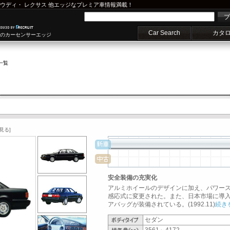
ウディ
・
レクサス
他エッジなプレミア車情報満載！
プ
Car Search
カタ
車のカーセンサーエッジ
一覧
見る]
安全装備の充実化
アルミホイールのデザインに加え、パワー
感応式に変更された。また、日本市場に導
アバッグが装備されている。(1992.11)
続き
セダン