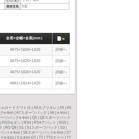
フロア4AT
5名
全長×全幅×全高(mm）
詳細へ
4875×1820×1420
4875×1820×1420
詳細へ
4875×1820×1420
詳細へ
4861×1814×1420
詳細へ
ールロードクワトロ
|
A4カブリオレ
|
A5
|
A5
e-tron
|
A7スポーツバック
|
A8
|
e-tron
|
ーツバックe-tron
|
Q5
|
Q5スポーツバック
|
RS3セダン
|
RS4
|
RS4アバント
|
RS5
|
ク
|
RS Q8
|
S1
|
S1スポーツバック
|
S3
|
バントe-tron
|
S6スポーツバックe-tron
|
S7
e-tron
|
S e-tron GT
|
TT
|
TTSクーペ
|
TT