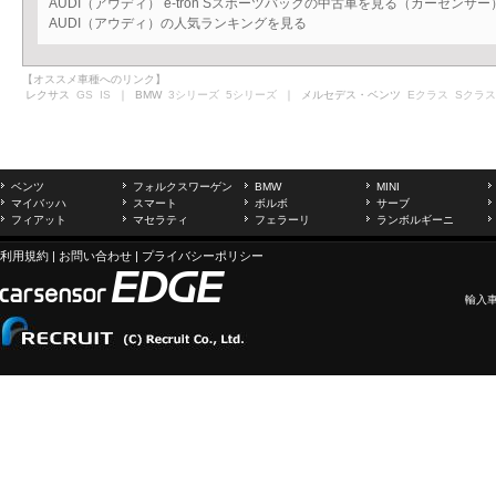
AUDI（アウディ） e-tron Sスポーツバックの中古車を見る（カーセンサー
AUDI（アウディ）の人気ランキングを見る
【オススメ車種へのリンク】
レクサス
GS
IS
｜ BMW
3シリーズ
5シリーズ
｜ メルセデス・ベンツ
Eクラス
Sクラス
ベンツ
フォルクスワーゲン
BMW
MINI
マイバッハ
スマート
ボルボ
サーブ
フィアット
マセラティ
フェラーリ
ランボルギーニ
利用規約
|
お問い合わせ
|
プライバシーポリシー
輸入