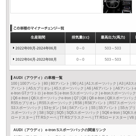
生産期間
排気量
(cc)
最高出力
(馬力)
2022年09月-2024年06月
0～0
503～503
2022年04月-2022年08月
0～0
503～503
AUDI（アウディ）の車種一覧
100
|
100アバント
|
80
|
80アバント
|
90
|
A1
|
A1スポーツバック
|
A3
|
A3ス
アバント
|
A5カブリオレ
|
A5スポーツバック
|
A6
|
A6アバント
|
A6アバントe-
e-tron GTクワトロ
|
e-tron S
|
e-tron Sスポーツバック
|
e-tronスポーツバック
|
Q6 e-tron
|
Q6スポーツバックe-tron
|
Q7
|
Q8
|
Q8 e-tron
|
Q8スポーツバックe
RS5カブリオレ
|
RS5スポーツバック
|
RS6
|
RS6アバント
|
RS7スポーツバ
S3スポーツバック
|
S3セダン
|
S4
|
S4アバント
|
S5
|
S5アバント
|
S5カブ
スポーツバック
|
S8
|
SQ2
|
SQ5
|
SQ5スポーツバック
|
SQ6 e-tron
|
SQ6スポ
ロードスター
|
TT RSクーペ
|
TT RSプラスクーペ
|
TT RSロードスター
|
V8
AUDI（アウディ） e-tron Sスポーツバックの関連リンク