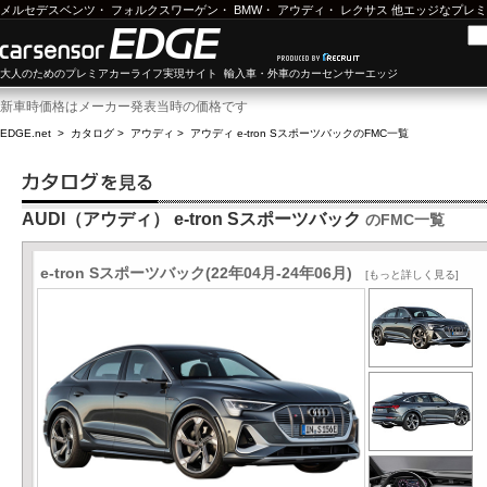
メルセデスベンツ
・
フォルクスワーゲン
・
BMW
・
アウディ
・
レクサス
他エッジなプレミ
大人のためのプレミアカーライフ実現サイト 輸入車・外車のカーセンサーエッジ
新車時価格はメーカー発表当時の価格です
EDGE.net
>
カタログ
>
アウディ
>
アウディ e-tron Sスポーツバック
のFMC一覧
AUDI（アウディ） e-tron Sスポーツバック
のFMC一覧
e-tron Sスポーツバック(22年04月-24年06月)
[もっと詳しく見る]