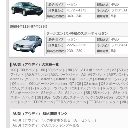
セダン
4WD
4172～4172
フロア5AT
340～340
5名
S6(94年11月-97年08月)
ターボエンジン搭載のスポーティセダン
セダン
4WD
2226～2226
フロア4AT
230～230
5名
AUDI（アウディ）の車種一覧
100
|
100アバント
|
80
|
80アバント
|
90
|
A1
|
A1スポーツバック
|
A3
|
A3ス
アバント
|
A5カブリオレ
|
A5スポーツバック
|
A6
|
A6アバント
|
A6アバントe-
e-tron GTクワトロ
|
e-tron S
|
e-tron Sスポーツバック
|
e-tronスポーツバック
|
Q6 e-tron
|
Q6スポーツバックe-tron
|
Q7
|
Q8
|
Q8 e-tron
|
Q8スポーツバックe
RS5カブリオレ
|
RS5スポーツバック
|
RS6
|
RS6アバント
|
RS7スポーツバ
S3スポーツバック
|
S3セダン
|
S4
|
S4アバント
|
S5
|
S5アバント
|
S5カブ
スポーツバック
|
S8
|
SQ2
|
SQ5
|
SQ5スポーツバック
|
SQ6 e-tron
|
SQ6スポ
ロードスター
|
TT RSクーペ
|
TT RSプラスクーペ
|
TT RSロードスター
|
V8
AUDI（アウディ） S6の関連リンク
AUDI（アウディ） S6の中古車を見る（カーセンサー）
AUDI（アウディ）の人気ランキングを見る