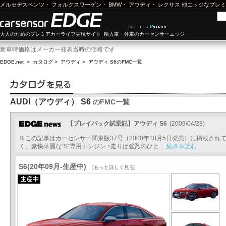
メルセデスベンツ
・
フォルクスワーゲン
・
BMW
・
アウディ
・
レクサス
他エッジなプレミ
大人のためのプレミアカーライフ実現サイト 輸入車・外車のカーセンサーエッジ
新車時価格はメーカー発表当時の価格です
EDGE.net
>
カタログ
>
アウディ
>
アウディ S6
のFMC一覧
AUDI（アウディ） S6
のFMC一覧
【プレイバック試乗記】アウディ S6
(2009/04/28)
※この記事はカーセンサー関東版37号（2000年10月5日発売）に掲載さ
く、豪快華麗な“S”専用エンジン ↑走りは強烈のひと...
続きを読む
S6(20年09月-生産中)
[もっと詳しく見る]