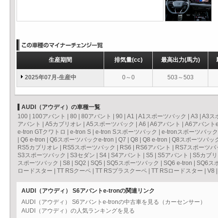
生産期間
排気量
(cc)
最高出力
(馬力)
2025年07月-生産中
0～0
503～503
AUDI（アウディ）の車種一覧
100
|
100アバント
|
80
|
80アバント
|
90
|
A1
|
A1スポーツバック
|
A3
|
A3ス
アバント
|
A5カブリオレ
|
A5スポーツバック
|
A6
|
A6アバント
|
A6アバントe-
e-tron GTクワトロ
|
e-tron S
|
e-tron Sスポーツバック
|
e-tronスポーツバック
|
Q6 e-tron
|
Q6スポーツバックe-tron
|
Q7
|
Q8
|
Q8 e-tron
|
Q8スポーツバックe
RS5カブリオレ
|
RS5スポーツバック
|
RS6
|
RS6アバント
|
RS7スポーツバ
S3スポーツバック
|
S3セダン
|
S4
|
S4アバント
|
S5
|
S5アバント
|
S5カブ
スポーツバック
|
S8
|
SQ2
|
SQ5
|
SQ5スポーツバック
|
SQ6 e-tron
|
SQ6スポ
ロードスター
|
TT RSクーペ
|
TT RSプラスクーペ
|
TT RSロードスター
|
V8
AUDI（アウディ） S6アバントe-tronの関連リンク
AUDI（アウディ） S6アバントe-tronの中古車を見る（カーセンサー）
AUDI（アウディ）の人気ランキングを見る