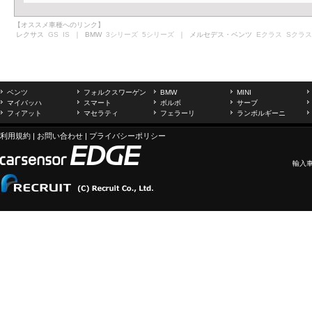
【オススメ車種へのリンク】
レクサス
GS
IS
｜ BMW
3シリーズ
5シリーズ
｜ メルセデス・ベンツ
Eクラス
Sクラス
ベンツ
フォルクスワーゲン
BMW
MINI
マイバッハ
スマート
ボルボ
サーブ
フィアット
マセラティ
フェラーリ
ランボルギーニ
利用規約
|
お問い合わせ
|
プライバシーポリシー
輸入