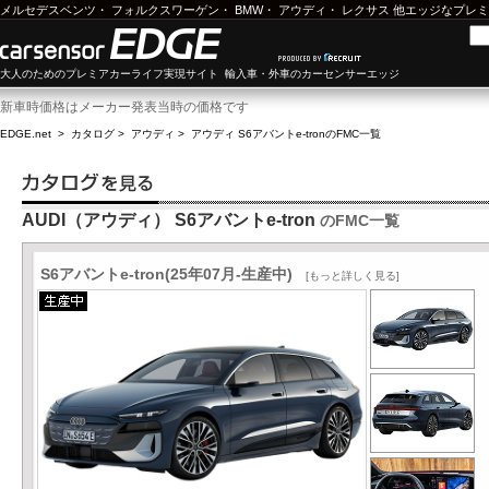
メルセデスベンツ
・
フォルクスワーゲン
・
BMW
・
アウディ
・
レクサス
他エッジなプレミ
大人のためのプレミアカーライフ実現サイト 輸入車・外車のカーセンサーエッジ
新車時価格はメーカー発表当時の価格です
EDGE.net
>
カタログ
>
アウディ
>
アウディ S6アバントe-tron
のFMC一覧
AUDI（アウディ） S6アバントe-tron
のFMC一覧
S6アバントe-tron(25年07月-生産中)
[もっと詳しく見る]