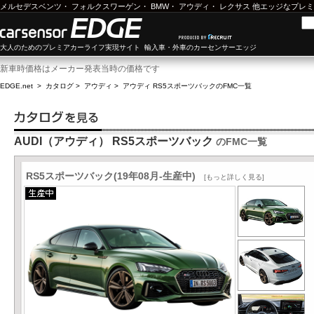
メルセデスベンツ
・
フォルクスワーゲン
・
BMW
・
アウディ
・
レクサス
他エッジなプレミ
大人のためのプレミアカーライフ実現サイト 輸入車・外車のカーセンサーエッジ
新車時価格はメーカー発表当時の価格です
EDGE.net
>
カタログ
>
アウディ
>
アウディ RS5スポーツバック
のFMC一覧
AUDI（アウディ） RS5スポーツバック
のFMC一覧
RS5スポーツバック(19年08月-生産中)
[もっと詳しく見る]