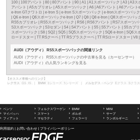
100
|
100アバント
|
80
|
80アバント
|
90
|
A1
|
A1スポーツバック
|
A3
|
A3ス
アバント
|
A5カブリオレ
|
A5スポーツバック
|
A6
|
A6アバント
|
A6アバントe-
e-tron GTクワトロ
|
e-tron S
|
e-tron Sスポーツバック
|
e-tronスポーツバック
|
Q6 e-tron
|
Q6スポーツバックe-tron
|
Q7
|
Q8
|
Q8 e-tron
|
Q8スポーツバックe
RS5カブリオレ
|
RS5スポーツバック
|
RS6
|
RS6アバント
|
RS7スポーツバ
S3スポーツバック
|
S3セダン
|
S4
|
S4アバント
|
S5
|
S5アバント
|
S5カブ
スポーツバック
|
S8
|
SQ2
|
SQ5
|
SQ5スポーツバック
|
SQ6 e-tron
|
SQ6スポ
ロードスター
|
TT RSクーペ
|
TT RSプラスクーペ
|
TT RSロードスター
|
V8
AUDI（アウディ） RS5スポーツバックの関連リンク
AUDI（アウディ） RS5スポーツバックの中古車を見る（カーセンサー）
AUDI（アウディ）の人気ランキングを見る
【オススメ車種へのリンク】
レクサス
GS
IS
｜ BMW
3シリーズ
5シリーズ
｜ メルセデス・ベンツ
Eクラス
Sクラス
ベンツ
フォルクスワーゲン
BMW
MINI
マイバッハ
スマート
ボルボ
サーブ
フィアット
マセラティ
フェラーリ
ランボルギーニ
利用規約
|
お問い合わせ
|
プライバシーポリシー