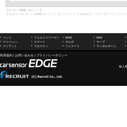
【オススメ車種へのリンク】
レクサス
GS
IS
｜ BMW
3シリーズ
5シリーズ
｜ メルセデス・ベンツ
Eクラス
Sクラス
ベンツ
フォルクスワーゲン
BMW
MINI
マイバッハ
スマート
ボルボ
サーブ
フィアット
マセラティ
フェラーリ
ランボルギーニ
利用規約
|
お問い合わせ
|
プライバシーポリシー
輸入