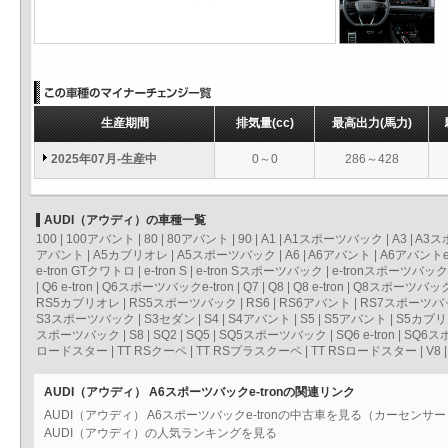
生産期間
排気量
(cc)
最高出力
(馬力)
2025年07月-生産中
0～0
286～428
AUDI（アウディ）の車種一覧
100
|
100アバント
|
80
|
80アバント
|
90
|
A1
|
A1スポーツバック
|
A3
|
A3ス
アバント
|
A5カブリオレ
|
A5スポーツバック
|
A6
|
A6アバント
|
A6アバントe-
e-tron GTクワトロ
|
e-tron S
|
e-tron Sスポーツバック
|
e-tronスポーツバック
|
Q6 e-tron
|
Q6スポーツバックe-tron
|
Q7
|
Q8
|
Q8 e-tron
|
Q8スポーツバックe
RS5カブリオレ
|
RS5スポーツバック
|
RS6
|
RS6アバント
|
RS7スポーツバ
S3スポーツバック
|
S3セダン
|
S4
|
S4アバント
|
S5
|
S5アバント
|
S5カブ
スポーツバック
|
S8
|
SQ2
|
SQ5
|
SQ5スポーツバック
|
SQ6 e-tron
|
SQ6スポ
ロードスター
|
TT RSクーペ
|
TT RSプラスクーペ
|
TT RSロードスター
|
V8
AUDI（アウディ） A6スポーツバックe-tronの関連リンク
AUDI（アウディ） A6スポーツバックe-tronの中古車を見る（カーセンサー
AUDI（アウディ）の人気ランキングを見る