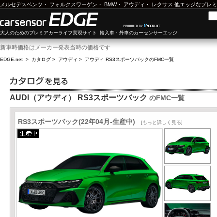
メルセデスベンツ
・
フォルクスワーゲン
・
BMW
・
アウディ
・
レクサス
他エッジなプレミ
大人のためのプレミアカーライフ実現サイト 輸入車・外車のカーセンサーエッジ
新車時価格はメーカー発表当時の価格です
EDGE.net
>
カタログ
>
アウディ
>
アウディ RS3スポーツバック
のFMC一覧
AUDI（アウディ） RS3スポーツバック
のFMC一覧
RS3スポーツバック(22年04月-生産中)
[もっと詳しく見る]