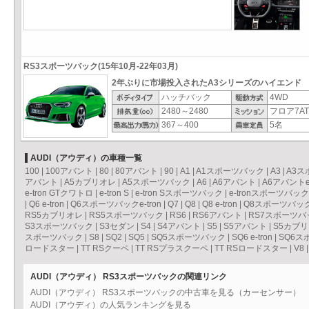
RS3スポーツバック(15年10月-22年03月)
2年ぶりに市場投入されたA3シリーズのハイエンド
ハッチバック
4WD
2480～2480
フロア7AT
367～400
5名
AUDI（アウディ）の車種一覧
100
|
100アバント
|
80
|
80アバント
|
90
|
A1
|
A1スポーツバック
|
A3
|
A3ス
アバント
|
A5カブリオレ
|
A5スポーツバック
|
A6
|
A6アバント
|
A6アバントe-
e-tron GTクワトロ
|
e-tron S
|
e-tron Sスポーツバック
|
e-tronスポーツバック
|
Q6 e-tron
|
Q6スポーツバックe-tron
|
Q7
|
Q8
|
Q8 e-tron
|
Q8スポーツバックe
RS5カブリオレ
|
RS5スポーツバック
|
RS6
|
RS6アバント
|
RS7スポーツバ
S3スポーツバック
|
S3セダン
|
S4
|
S4アバント
|
S5
|
S5アバント
|
S5カブ
スポーツバック
|
S8
|
SQ2
|
SQ5
|
SQ5スポーツバック
|
SQ6 e-tron
|
SQ6スポ
ロードスター
|
TT RSクーペ
|
TT RSプラスクーペ
|
TT RSロードスター
|
V8
AUDI（アウディ） RS3スポーツバックの関連リンク
AUDI（アウディ） RS3スポーツバックの中古車を見る（カーセンサー）
AUDI（アウディ）の人気ランキングを見る