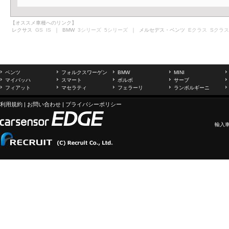
【オススメ車種へのリンク】
レクサス
GS
IS
｜ BMW
3シリーズ
5シリーズ
｜ メルセデス・ベンツ
Eクラス
Sクラス
ベンツ
フォルクスワーゲン
BMW
MINI
マイバッハ
スマート
ボルボ
サーブ
フィアット
マセラティ
フェラーリ
ランボルギーニ
利用規約
|
お問い合わせ
|
プライバシーポリシー
輸入