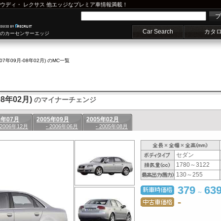
ウディ
・
レクサス
他エッジなプレミア車情報満載！
プ
Car Search
カタ
車のカーセンサーエッジ
(07年09月-08年02月) のMC一覧
8年02月)
のマイナーチェンジ
6年07月
2005年09月
2005年02月
 2006年12月
- 2006年06月
- 2005年08月
セダン
1780～3122
130～255
379
63
～
-