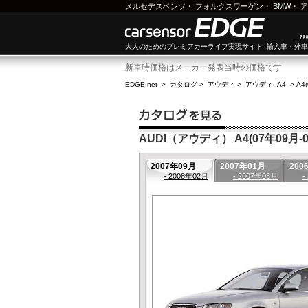
メルセデスベンツ
・
フォルクスワーゲン
・
BMW
・
ア
大人のためのプレミアカーライフ実現サイト 輸入車・外
新車時価格はメーカー発表当時の価格です
EDGE.net
>
カタログ
>
アウディ
>
アウディ A4
>
A4
AUDI（アウディ） A4(07年09月-0
2007年09月
2007年01月
200
- 2008年02月
- 2007年08月
-