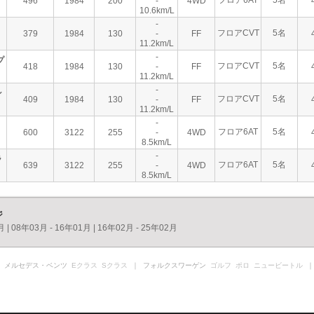
フロア6AT
5名
496
1984
200
-
4WD
10.6km/L
-
フロアCVT
5名
379
1984
130
-
FF
11.2km/L
-
プ
フロアCVT
5名
418
1984
130
-
FF
11.2km/L
-
ン
フロアCVT
5名
409
1984
130
-
FF
11.2km/L
-
フロア6AT
5名
600
3122
255
-
4WD
8.5km/L
-
ラ
フロア6AT
5名
639
3122
255
-
4WD
8.5km/L
ジ
月
|
08年03月 - 16年01月
|
16年02月 - 25年02月
 メルセデス・ベンツ
Eクラス
Sクラス
｜ フォルクスワーゲン
ゴルフ
ポロ
ニュービートル
｜