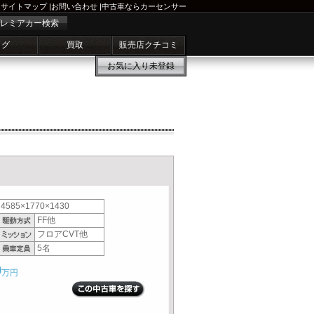
サイトマップ
|
お問い合わせ
|
中古車ならカーセンサー
レミアカー検索
ログ
買取
販売店クチコミ
お気に入り
未登録
4585×1770×1430
FF他
フロアCVT他
5名
9
万円