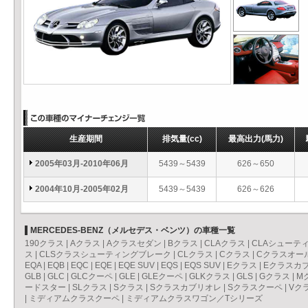
生産期間
排気量
(cc)
最高出力
(馬力)
2005年03月-2010年06月
5439～5439
626～650
2004年10月-2005年02月
5439～5439
626～626
MERCEDES-BENZ（メルセデス・ベンツ）の車種一覧
190クラス
|
Aクラス
|
Aクラスセダン
|
Bクラス
|
CLAクラス
|
CLAシューテ
ス
|
CLSクラスシューティングブレーク
|
CLクラス
|
Cクラス
|
Cクラスオー
EQA
|
EQB
|
EQC
|
EQE
|
EQE SUV
|
EQS
|
EQS SUV
|
Eクラス
|
Eクラスカ
GLB
|
GLC
|
GLCクーペ
|
GLE
|
GLEクーペ
|
GLKクラス
|
GLS
|
Gクラス
|
M
ードスター
|
SLクラス
|
Sクラス
|
Sクラスカブリオレ
|
Sクラスクーペ
|
Vク
|
ミディアムクラスクーペ
|
ミディアムクラスワゴン／Tシリーズ