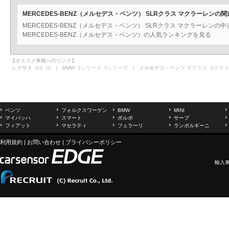
MERCEDES-BENZ（メルセデス・ベンツ） SLRクラス マクラーレンの
MERCEDES-BENZ（メルセデス・ベンツ） SLRクラス マクラーレン
MERCEDES-BENZ（メルセデス・ベンツ）の人気ランキングを見る
【オススメ車種へのリンク】
レクサス
GS
IS
｜ BMW
3シリーズ
5シリーズ
｜ メルセデス・ベンツ
Eクラス
Sクラス
ベンツ
フォルクスワーゲン
BMW
MINI
マイバッハ
スマート
ボルボ
サーブ
フィアット
マセラティ
フェラーリ
ランボルギーニ
利用規約
|
お問い合わせ
|
プライバシーポリシー
輸入