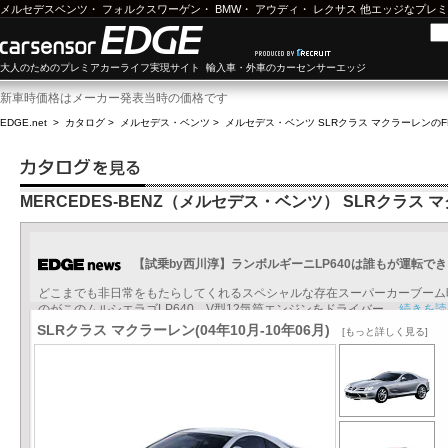
メルセデスベンツ
・
フォルクスワーゲン
・
BMW
・
アウディ
・
レクサス
他エッジなプレミ
大人のためのプレミアカーライフ実現サイト 輸入車・外車のカーセンサーエッジ
新車時価格はメーカー発表当時の価格です
EDGE.net
>
カタログ
>
メルセデス・ベンツ
>
メルセデス・ベンツ SLRクラス マクラーレン
のF
MERCEDES-BENZ（メルセデス・ベンツ） SLRクラス 
【試乗by西川淳】ランボルギーニLP640は誰もが運転で
どこまでも非日常をもたらしてくれるスペシャルな存在スーパーカーブーム
のがこのムルシエラゴLP640。V型12気筒エンジンをドライバー...
続きを読
SLRクラス マクラーレン(04年10月-10年06月)
[もっと詳しく見る]