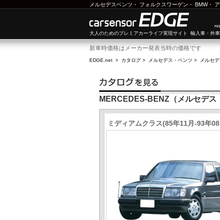
メルセデスベンツ
・
フォルクスワーゲン
・
BMW
・
ア
大人のためのプレミアカーライフ実現サイト 輸入車・外
新車時価格はメーカー発表当時の価格です
EDGE.net
>
カタログ
>
メルセデス・ベンツ
>
メルセデ
MERCEDES-BENZ（メルセデ
ミディアムクラス(85年11月-93年0