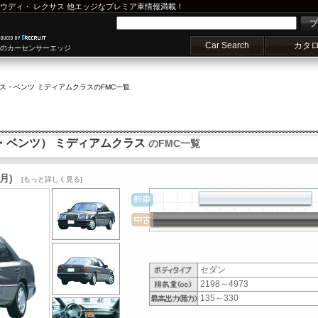
ウディ
・
レクサス
他エッジなプレミア車情報満載！
プ
Car Search
カタ
車のカーセンサーエッジ
ス・ベンツ ミディアムクラス
のFMC一覧
ス・ベンツ） ミディアムクラス
のFMC一覧
8月)
[もっと詳しく見る]
セダン
2198～4973
135～330