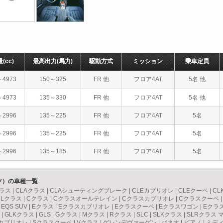
量
(cc)
最高出力
(馬力)
駆動方式
ミッション
乗車定員
～4973
150～325
FR 他
フロア4AT
5名 他
～4973
135～330
FR 他
フロア4AT
5名 他
～2996
135～225
FR 他
フロア4AT
5名
～2996
135～225
FR 他
フロア4AT
5名
～2996
135～185
FR 他
フロア4AT
5名
ンツ）の車種一覧
ラス
|
CLAクラス
|
CLAシューティングブレーク
|
CLEカブリオレ
|
CLEクーペ
|
CL
CLクラス
|
Cクラス
|
Cクラスオールテレイン
|
Cクラスカブリオレ
|
Cクラスクーペ
|
EQS SUV
|
Eクラス
|
Eクラスカブリオレ
|
Eクラスクーペ
|
Eクラスワゴン
|
Eクラ
|
GLKクラス
|
GLS
|
Gクラス
|
Mクラス
|
Rクラス
|
SLC
|
SLKクラス
|
SLRクラス 
カブリオレ
|
Sクラスクーペ
|
Vクラス
|
ゲレンデヴァーゲン
|
バネオ
|
ビアノ
|
ミデ