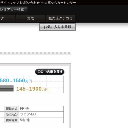
サイトマップ
|
お問い合わせ
|
中古車ならカーセンサー
レミアカー検索
ログ
買取
販売店クチコミ
お気に入り
未登録
580
1550
～
万円
145
1900
～
万円
FR 他
フロア4AT
5名 他