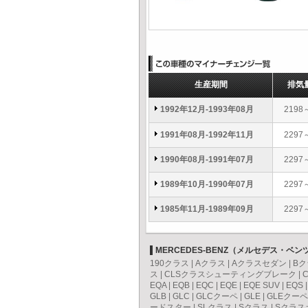
生産期間
排気
1992年12月-1993年08月
2198
1991年08月-1992年11月
2297
1990年08月-1991年07月
2297
1989年10月-1990年07月
2297
1985年11月-1989年09月
2297
MERCEDES-BENZ（メルセデス・ベ
190クラス
|
Aクラス
|
Aクラスセダン
|
Bク
ス
|
CLSクラスシューティングブレーク
|
EQA
|
EQB
|
EQC
|
EQE
|
EQE SUV
|
EQS
GLB
|
GLC
|
GLCクーペ
|
GLE
|
GLEクーペ
ードスター
|
SLクラス
|
Sクラス
|
Sクラス