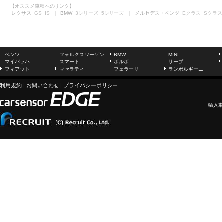
【オススメ車種へのリンク】
レクサス
GS
IS
｜ BMW
3シリーズ
5シリーズ
｜ メルセデス・ベンツ
Eクラス
Sクラス
ベンツ
フォルクスワーゲン
BMW
MINI
マイバッハ
スマート
ボルボ
サーブ
フィアット
マセラティ
フェラーリ
ランボルギーニ
利用規約
|
お問い合わせ
|
プライバシーポリシー
輸入