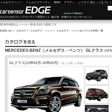
メルセデスベンツ
・
フォルクスワーゲン
・
BMW
・
アウディ
・
レクサス
他エッジなプレミ
大人のためのプレミアカーライフ実現サイト 輸入車・外車のカーセンサーエッジ
新車時価格はメーカー発表当時の価格です
EDGE.net
>
カタログ
>
メルセデス・ベンツ
>
メルセデス・ベンツ GLクラス
のFMC一覧
MERCEDES-BENZ（メルセデス・ベンツ） GLクラス
のF
GLクラス(13年04月-16年04月)
[もっと詳しく見る]