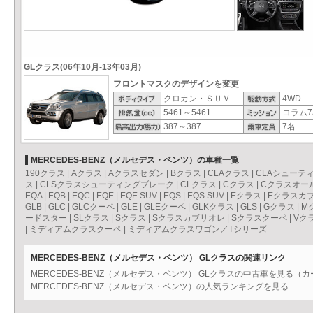
GLクラス(06年10月-13年03月)
フロントマスクのデザインを変更
クロカン・ＳＵＶ
4WD
5461～5461
コラム7
387～387
7名
MERCEDES-BENZ（メルセデス・ベンツ）の車種一覧
190クラス
|
Aクラス
|
Aクラスセダン
|
Bクラス
|
CLAクラス
|
CLAシューテ
ス
|
CLSクラスシューティングブレーク
|
CLクラス
|
Cクラス
|
Cクラスオー
EQA
|
EQB
|
EQC
|
EQE
|
EQE SUV
|
EQS
|
EQS SUV
|
Eクラス
|
Eクラスカ
GLB
|
GLC
|
GLCクーペ
|
GLE
|
GLEクーペ
|
GLKクラス
|
GLS
|
Gクラス
|
M
ードスター
|
SLクラス
|
Sクラス
|
Sクラスカブリオレ
|
Sクラスクーペ
|
Vク
|
ミディアムクラスクーペ
|
ミディアムクラスワゴン／Tシリーズ
MERCEDES-BENZ（メルセデス・ベンツ） GLクラスの関連リンク
MERCEDES-BENZ（メルセデス・ベンツ） GLクラスの中古車を見る（
MERCEDES-BENZ（メルセデス・ベンツ）の人気ランキングを見る