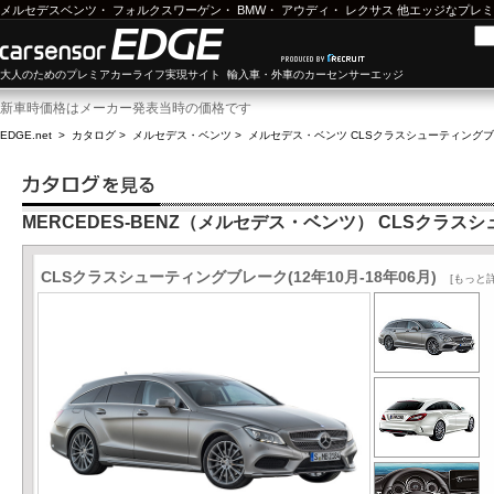
メルセデスベンツ
・
フォルクスワーゲン
・
BMW
・
アウディ
・
レクサス
他エッジなプレミ
大人のためのプレミアカーライフ実現サイト 輸入車・外車のカーセンサーエッジ
新車時価格はメーカー発表当時の価格です
EDGE.net
>
カタログ
>
メルセデス・ベンツ
>
メルセデス・ベンツ CLSクラスシューティング
MERCEDES-BENZ（メルセデス・ベンツ） CLSクラ
CLSクラスシューティングブレーク(12年10月-18年06月)
[もっと