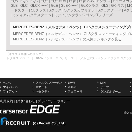
EQA
|
EQB
|
EQC
|
EQE
|
EQE SUV
|
EQS
|
EQS SUV
|
Eクラス
|
Eクラスカ
GLB
|
GLC
|
GLCクーペ
|
GLE
|
GLEクーペ
|
GLKクラス
|
GLS
|
Gクラス
|
M
ードスター
|
SLクラス
|
Sクラス
|
Sクラスカブリオレ
|
Sクラスクーペ
|
Vク
|
ミディアムクラスクーペ
|
ミディアムクラスワゴン／Tシリーズ
MERCEDES-BENZ（メルセデス・ベンツ） CLSクラスシューティング
MERCEDES-BENZ（メルセデス・ベンツ） CLSクラスシューティン
MERCEDES-BENZ（メルセデス・ベンツ）の人気ランキングを見る
【オススメ車種へのリンク】
レクサス
GS
IS
｜ BMW
3シリーズ
5シリーズ
｜ メルセデス・ベンツ
Eクラス
Sクラス
ベンツ
フォルクスワーゲン
BMW
MINI
マイバッハ
スマート
ボルボ
サーブ
フィアット
マセラティ
フェラーリ
ランボルギーニ
利用規約
|
お問い合わせ
|
プライバシーポリシー
輸入