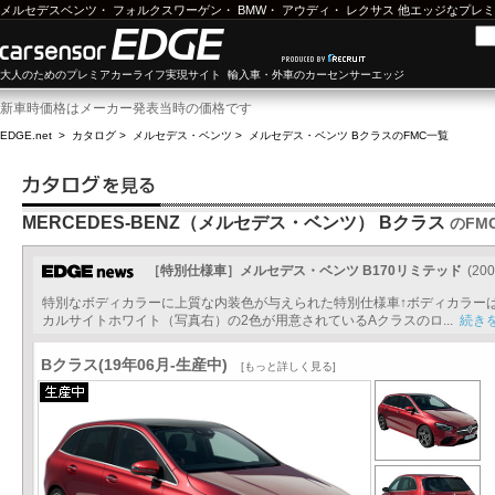
メルセデスベンツ
・
フォルクスワーゲン
・
BMW
・
アウディ
・
レクサス
他エッジなプレミ
大人のためのプレミアカーライフ実現サイト 輸入車・外車のカーセンサーエッジ
新車時価格はメーカー発表当時の価格です
EDGE.net
>
カタログ
>
メルセデス・ベンツ
>
メルセデス・ベンツ Bクラス
のFMC一覧
MERCEDES-BENZ（メルセデス・ベンツ） Bクラス
のFM
［特別仕様車］メルセデス・ベンツ B170リミテッド
(200
特別なボディカラーに上質な内装色が与えられた特別仕様車↑ボディカラー
カルサイトホワイト（写真右）の2色が用意されているAクラスのロ...
続き
Bクラス(19年06月-生産中)
[もっと詳しく見る]