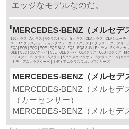
エッジなモデルなのだ。
MERCEDES-BENZ（メル
190クラス
|
Aクラス
|
Aクラスセダン
|
Bクラス
|
CLAクラス
|
CLAシューテ
ス
|
CLSクラスシューティングブレーク
|
CLクラス
|
Cクラス
|
Cクラスオー
EQA
|
EQB
|
EQC
|
EQE
|
EQE SUV
|
EQS
|
EQS SUV
|
Eクラス
|
Eクラスカ
GLB
|
GLC
|
GLCクーペ
|
GLE
|
GLEクーペ
|
GLKクラス
|
GLS
|
Gクラス
|
M
ードスター
|
SLクラス
|
Sクラス
|
Sクラスカブリオレ
|
Sクラスクーペ
|
Vク
|
ミディアムクラスクーペ
|
ミディアムクラスワゴン／Tシリーズ
MERCEDES-BENZ（メル
MERCEDES-BENZ（メル
（カーセンサー）
MERCEDES-BENZ（メル