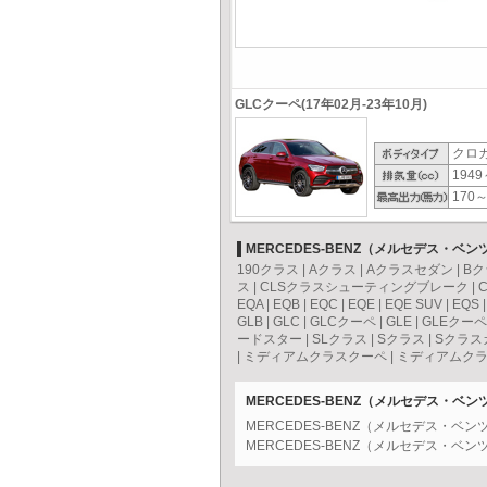
GLCクーペ(17年02月-23年10月)
クロ
1949
170～
MERCEDES-BENZ（メルセデス・ベ
190クラス
|
Aクラス
|
Aクラスセダン
|
Bク
ス
|
CLSクラスシューティングブレーク
|
EQA
|
EQB
|
EQC
|
EQE
|
EQE SUV
|
EQS
GLB
|
GLC
|
GLCクーペ
|
GLE
|
GLEクーペ
ードスター
|
SLクラス
|
Sクラス
|
Sクラス
|
ミディアムクラスクーペ
|
ミディアムクラ
MERCEDES-BENZ（メルセデス・ベ
MERCEDES-BENZ（メルセデス・ベ
MERCEDES-BENZ（メルセデス・ベ