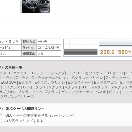
カン・ＳＵＶ
FR 他
～2142
コラム9AT 他
208.6
589
～
万
258
5名
ンツ）の車種一覧
ラス
|
CLAクラス
|
CLAシューティングブレーク
|
CLEカブリオレ
|
CLEクーペ
|
CL
CLクラス
|
Cクラス
|
Cクラスオールテレイン
|
Cクラスカブリオレ
|
Cクラスクーペ
|
EQS SUV
|
Eクラス
|
Eクラスカブリオレ
|
Eクラスクーペ
|
Eクラスワゴン
|
Eクラ
|
GLKクラス
|
GLS
|
Gクラス
|
Mクラス
|
Rクラス
|
SLC
|
SLKクラス
|
SLRクラス 
カブリオレ
|
Sクラスクーペ
|
Vクラス
|
ゲレンデヴァーゲン
|
バネオ
|
ビアノ
|
ミデ
スワゴン／Tシリーズ
ンツ） GLCクーペの関連リンク
ンツ） GLCクーペの中古車を見る（カーセンサー）
ンツ）の人気ランキングを見る