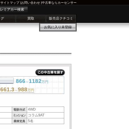
サイトマップ
|
お問い合わせ
|
中古車ならカーセンサー
レミアカー検索
ログ
買取
販売店クチコミ
お気に入り
未登録
866
1182
～
万円
661.3
988
～
万円
4WD
コラム9AT
5名