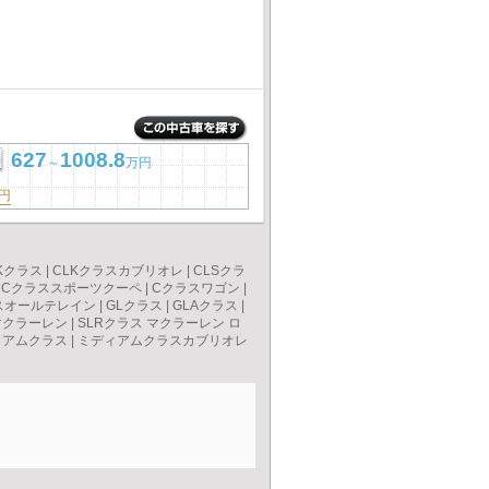
627
1008.8
～
万円
円
Kクラス
|
CLKクラスカブリオレ
|
CLSクラ
|
Cクラススポーツクーペ
|
Cクラスワゴン
|
スオールテレイン
|
GLクラス
|
GLAクラス
|
マクラーレン
|
SLRクラス マクラーレン ロ
ィアムクラス
|
ミディアムクラスカブリオレ