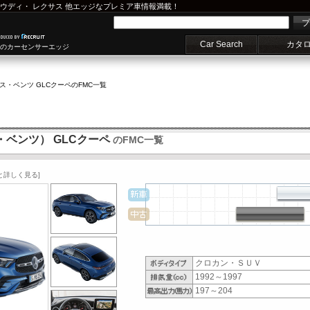
ウディ
・
レクサス
他エッジなプレミア車情報満載！
プ
Car Search
カタ
車のカーセンサーエッジ
ス・ベンツ GLCクーペ
のFMC一覧
ス・ベンツ） GLCクーペ
のFMC一覧
と詳しく見る]
クロカン・ＳＵＶ
1992～1997
197～204