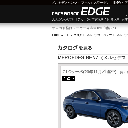
メルセデスベンツ
・
フォルクスワーゲン
・
BMW
・
ア
大人のためのプレミアカーライフ実現サイト 輸入車・外
新車時価格はメーカー発表当時の価格です
EDGE.net
>
カタログ
>
メルセデス・ベンツ
>
メルセデ
MERCEDES-BENZ（メルセデ
GLCクーペ(23年11月-生産中)
[もっ