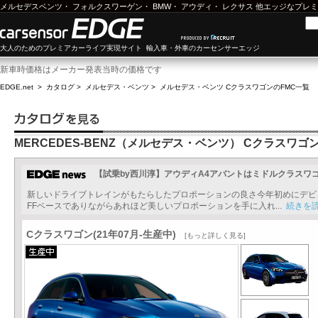
メルセデスベンツ
・
フォルクスワーゲン
・
BMW
・
アウディ
・
レクサス
他エッジなプレミ
大人のためのプレミアカーライフ実現サイト 輸入車・外車のカーセンサーエッジ
新車時価格はメーカー発表当時の価格です
EDGE.net
>
カタログ
>
メルセデス・ベンツ
>
メルセデス・ベンツ Cクラスワゴン
のFMC一覧
MERCEDES-BENZ（メルセデス・ベンツ） Cクラスワゴ
【試乗by西川淳】アウディA4アバントはミドルクラスワ
新しいドライブトレインがもたらしたプロポーションの良さ今年初めにデビ
FFベースでありながらあれほど美しいプロポーションを手に入れ...
続きを
Cクラスワゴン(21年07月-生産中)
[もっと詳しく見る]