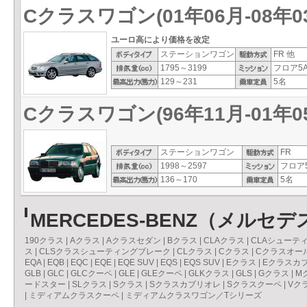
Cクラスワゴン(01年06月-08年0
ユーロ高により価格を改定
ステーションワゴン
FR 他
1795～3199
フロア5A
129～231
5名
Cクラスワゴン(96年11月-01年0
ステーションワゴン
FR
1998～2597
フロア5
136～170
5名
MERCEDES-BENZ（メル
190クラス
|
Aクラス
|
Aクラスセダン
|
Bクラス
|
CLAクラス
|
CLAシューテ
ス
|
CLSクラスシューティングブレーク
|
CLクラス
|
Cクラス
|
Cクラスオー
EQA
|
EQB
|
EQC
|
EQE
|
EQE SUV
|
EQS
|
EQS SUV
|
Eクラス
|
Eクラスカ
GLB
|
GLC
|
GLCクーペ
|
GLE
|
GLEクーペ
|
GLKクラス
|
GLS
|
Gクラス
|
M
ードスター
|
SLクラス
|
Sクラス
|
Sクラスカブリオレ
|
Sクラスクーペ
|
Vク
|
ミディアムクラスクーペ
|
ミディアムクラスワゴン／Tシリーズ