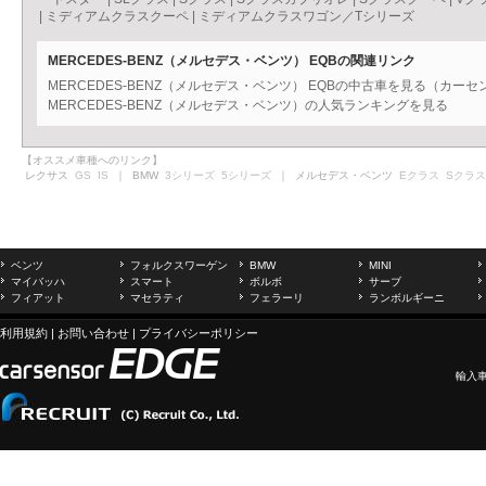
|
ミディアムクラスクーペ
|
ミディアムクラスワゴン／Tシリーズ
MERCEDES-BENZ（メルセデス・ベンツ） EQBの関連リンク
MERCEDES-BENZ（メルセデス・ベンツ） EQBの中古車を見る（カーセ
MERCEDES-BENZ（メルセデス・ベンツ）の人気ランキングを見る
【オススメ車種へのリンク】
レクサス
GS
IS
｜ BMW
3シリーズ
5シリーズ
｜ メルセデス・ベンツ
Eクラス
Sクラス
ベンツ
フォルクスワーゲン
BMW
MINI
マイバッハ
スマート
ボルボ
サーブ
フィアット
マセラティ
フェラーリ
ランボルギーニ
利用規約
|
お問い合わせ
|
プライバシーポリシー
輸入