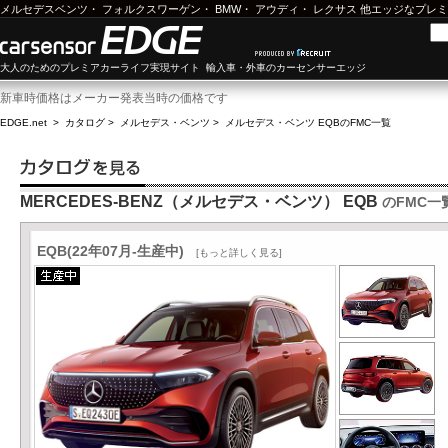
メルセデスベンツ
・
フォルクスワーゲン
・
BMW
・
アウディ
・
レクサス
他エッジなプレミ
大人のためのプレミアカーライフ実現サイト 輸入車・外車のカーセンサーエッジ
新車時価格はメーカー発表当時の価格です
EDGE.net
>
カタログ
>
メルセデス・ベンツ
>
メルセデス・ベンツ EQB
のFMC一覧
MERCEDES-BENZ（メルセデス・ベンツ） EQB
のFMC一
EQB(22年07月-生産中)
[もっと詳しく見る]