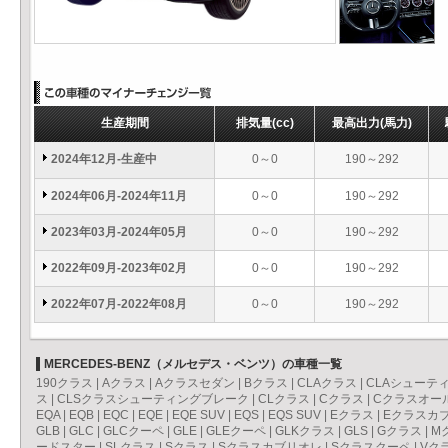
生産期間
排気量
(cc)
最高出力
(馬力)
2024年12月-生産中
0～0
190～292
2024年06月-2024年11月
0～0
190～292
2023年03月-2024年05月
0～0
190～292
2022年09月-2023年02月
0～0
190～292
2022年07月-2022年08月
0～0
190～292
MERCEDES-BENZ（メルセデス・ベンツ）の車種一覧
190クラス
|
Aクラス
|
Aクラスセダン
|
Bクラス
|
CLAクラス
|
CLAシューテ
ス
|
CLSクラスシューティングブレーク
|
CLクラス
|
Cクラス
|
Cクラスオー
EQA
|
EQB
|
EQC
|
EQE
|
EQE SUV
|
EQS
|
EQS SUV
|
Eクラス
|
Eクラスカ
GLB
|
GLC
|
GLCクーペ
|
GLE
|
GLEクーペ
|
GLKクラス
|
GLS
|
Gクラス
|
M
ードスター
|
SLクラス
|
Sクラス
|
Sクラスカブリオレ
|
Sクラスクーペ
|
Vク