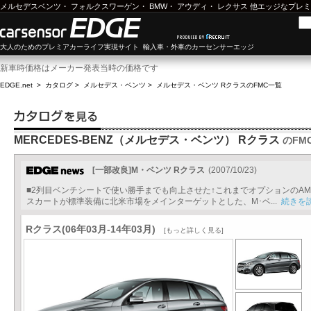
メルセデスベンツ
・
フォルクスワーゲン
・
BMW
・
アウディ
・
レクサス
他エッジなプレミ
大人のためのプレミアカーライフ実現サイト 輸入車・外車のカーセンサーエッジ
新車時価格はメーカー発表当時の価格です
EDGE.net
>
カタログ
>
メルセデス・ベンツ
>
メルセデス・ベンツ Rクラス
のFMC一覧
MERCEDES-BENZ（メルセデス・ベンツ） Rクラス
のFM
[一部改良]M・ベンツ Rクラス
(2007/10/23)
■2列目ベンチシートで使い勝手までも向上させた↑これまでオプションのA
スカートが標準装備に北米市場をメインターゲットとした、M･ベ...
続きを
Rクラス(06年03月-14年03月)
[もっと詳しく見る]