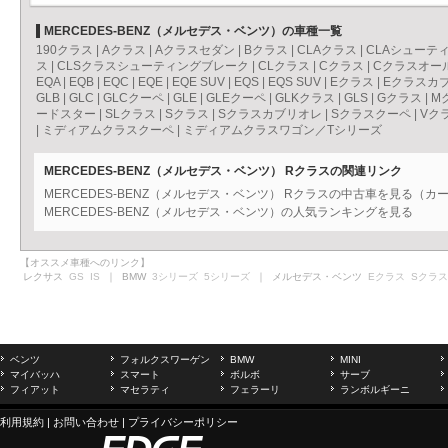
MERCEDES-BENZ（メルセデス・ベンツ）の車種一覧
190クラス
|
Aクラス
|
Aクラスセダン
|
Bクラス
|
CLAクラス
|
CLAシューテ
ス
|
CLSクラスシューティングブレーク
|
CLクラス
|
Cクラス
|
Cクラスオー
EQA
|
EQB
|
EQC
|
EQE
|
EQE SUV
|
EQS
|
EQS SUV
|
Eクラス
|
Eクラスカ
GLB
|
GLC
|
GLCクーペ
|
GLE
|
GLEクーペ
|
GLKクラス
|
GLS
|
Gクラス
|
M
ードスター
|
SLクラス
|
Sクラス
|
Sクラスカブリオレ
|
Sクラスクーペ
|
Vク
|
ミディアムクラスクーペ
|
ミディアムクラスワゴン／Tシリーズ
MERCEDES-BENZ（メルセデス・ベンツ） Rクラスの関連リンク
MERCEDES-BENZ（メルセデス・ベンツ） Rクラスの中古車を見る（カ
MERCEDES-BENZ（メルセデス・ベンツ）の人気ランキングを見る
【オススメ車種へのリンク】
レクサス
GS
IS
｜ BMW
3シリーズ
5シリーズ
｜ メルセデス・ベンツ
Eクラス
Sクラス
ベンツ
フォルクスワーゲン
BMW
MINI
マイバッハ
スマート
ボルボ
サーブ
フィアット
マセラティ
フェラーリ
ランボルギーニ
利用規約
|
お問い合わせ
|
プライバシーポリシー