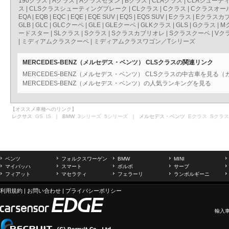
190クラス
|
Aクラス
|
Aクラスセダン
|
Bクラス
|
CLAクラス
|
CLAシューテ
ス
|
CLSクラスシューティングブレーク
|
CLクラス
|
Cクラス
|
Cクラスオー
EQA
|
EQB
|
EQC
|
EQE
|
EQE SUV
|
EQS
|
EQS SUV
|
Eクラス
|
Eクラスカ
GLB
|
GLC
|
GLCクーペ
|
GLE
|
GLEクーペ
|
GLKクラス
|
GLS
|
Gクラス
|
M
ードスター
|
SLクラス
|
Sクラス
|
Sクラスカブリオレ
|
Sクラスクーペ
|
Vク
|
ミディアムクラスクーペ
|
ミディアムクラスワゴン／Tシリーズ
MERCEDES-BENZ（メルセデス・ベンツ） CLSクラスの関連リンク
MERCEDES-BENZ（メルセデス・ベンツ） CLSクラスの中古車を見る
MERCEDES-BENZ（メルセデス・ベンツ）の人気ランキングを見る
【オススメ車種へのリンク】
レクサス
GS
IS
｜ BMW
3シリーズ
5シリーズ
｜ メルセデス・ベンツ
Eクラス
Sクラス
ベンツ
フォルクスワーゲン
BMW
MINI
マイバッハ
スマート
ボルボ
サーブ
フィアット
マセラティ
フェラーリ
ランボルギーニ
利用規約
|
お問い合わせ
|
プライバシーポリシー
輸入