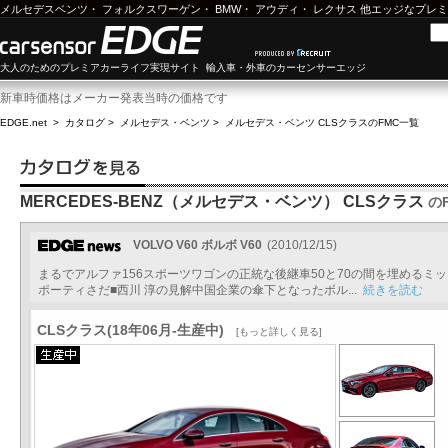
メルセデスベンツ
・
フォルクスワーゲン
・
BMW
・
アウディ
・
レクサス
他エッジなプレミ
大人のためのプレミアカーライフ実現サイト 輸入車・外車のカーセンサーエッジ
新車時価格はメーカー発表当時の価格です
EDGE.net
>
カタログ
>
メルセデス・ベンツ
>
メルセデス・ベンツ CLSクラス
のFMC一覧
MERCEDES-BENZ（メルセデス・ベンツ） CLSクラス
の
VOLVO V60 ボルボ V60
(2010/12/15)
まるでアルファ156スポーツワゴンの正統な後継車50と70の間を埋めるミ
ポーティさだ■西川 淳の見解中国企業の傘下となったボル...
続きを読む
CLSクラス(18年06月-生産中)
[もっと詳しく見る]