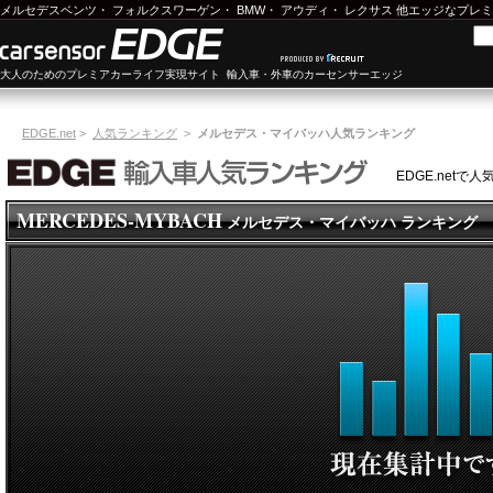
メルセデスベンツ
・
フォルクスワーゲン
・
BMW
・
アウディ
・
レクサス
他エッジなプレミ
大人のためのプレミアカーライフ実現サイト 輸入車・外車のカーセンサーエッジ
EDGE.net
>
人気ランキング
>
メルセデス・マイバッハ人気ランキング
EDGE.net
MERCEDES-MYBACH
メルセデス・マイバッハ ランキング