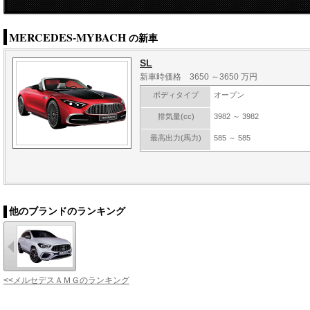
MERCEDES-MYBACH
の新車
SL
新車時価格 3650 ～3650 万円
ボディタイプ
オープン
排気量(cc)
3982 ～ 3982
最高出力(馬力)
585 ～ 585
他のブランドのランキング
<<メルセデスＡＭＧのランキング